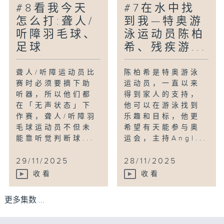
#8看我今天
#7在水中找
怎么打:聋人/
到我—特奥游
听障羽毛球、
泳运动员陈柏
足球
希、残疾游...
聋人/听障运动员比
陈柏希是特奥游泳
赛时必须要摘下助
运动员，一直以来
听器，所以他们都
得到家人的支持，
在「无声状态」下
他可以在游泳找到
作赛，聋人/听障羽
乐趣和目标，他更
毛球运动员不但未
希望有天能参与奥
能靠听觉判断球...
运会，主持Angl...
29/11/2025
28/11/2025
收看
收看
更多集数 ...