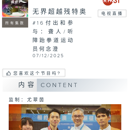
seconds
无界超越残特奥
电视直播
#16付出和参
所有集数
与：聋人/听
障跆拳道运动
员何念澄
07/12/2025
您喜欢这个节目吗?
内容
CONTENT
监制：尤翠茵