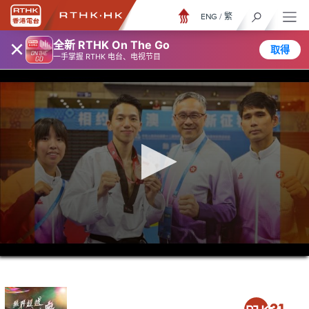
ENG
/
繁
×
全新 RTHK On The Go
取得
一手掌握 RTHK 电台、电视节目
0
seconds
of
23
minutes,
7