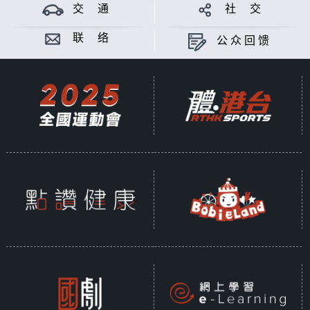
交 通
社 交
联 络
公众回馈