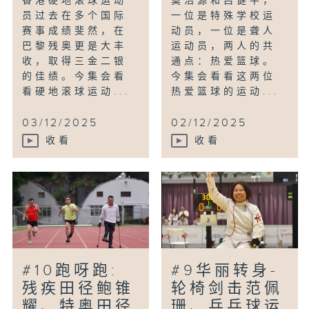
香港硬地滚球运动
莫浩源和吕健平，
员过去在多个国际
一位是特殊学校运
赛事成绩斐然，在
动员，一位是聋人
巴黎残奥更是大丰
运动员，两人的共
收，取得三金二银
通点：热爱篮球。
的佳绩。今集会看
今集会看看这两位
看硬地滚球运动...
热爱篮球的运动...
03/12/2025
02/12/2025
收看
收看
#10跑呀跑:
#9华丽转身-
残疾田径鲍锥
轮椅剑击范佩
耀、特奥田径
珊、乒乓球运