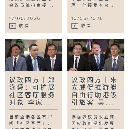
会议员姚柏良接...
理。他接受本台...
17/06/2026
10/06/2026
收看
收看
议政四方｜郑
议政四方｜朱
泳舜：可扩展
立威促推游艇
社区客厅服务
自由行助港吸
对象 李家...
引旅客 吴...
目前全港各区有13
选委界议员朱立威
间「社区客厅」，
因应政府提出发展