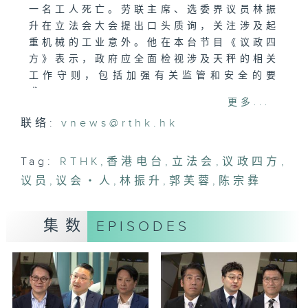
一名工人死亡。劳联主席、选委界议员林振
升在立法会大会提出口头质询，关注涉及起
重机械的工业意外。他在本台节目《议政四
方》表示，政府应全面检视涉及天秤的相关
工作守则，包括加强有关监管和安全的要
求。
更多...
联络:
vnews@rthk.hk
本身是酒店集团首席营运总裁的选委界立法
会议员陈宗彝，提出关于提升酒店业接待能
力措施的口头质询。他提到，去年访港旅客
Tag:
RTHK
,
香港电台
,
立法会
,
议政四方
,
按年增加12%，但过夜客反而减少，建议增
议员
,
议会‧人
,
林振升
,
郭芙蓉
,
陈宗彝
设「酒店建筑物免税额」，为因建造酒店建
筑物而招致的资本开支，提供20%初期免
集数
EPISODES
税额，纾缓投资者前期资金压力。
《议会．人》今集嘉宾是新界西南地方选
区、民建联的郭芙蓉，履职逾百日，她说初
心不变，责任更大，三届区议员的经验亦令
她更明白如何将市民声音更好地带入议会。