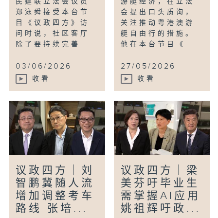
民建联立法会议员
游艇经济，在立法
郑泳舜接受本台节
会提出口头质询，
目《议政四方》访
关注推动粤港澳游
问时说，社区客厅
艇自由行的措施。
除了要持续完善...
他在本台节目《...
03/06/2026
27/05/2026
收看
收看
议政四方｜刘
议政四方｜梁
智鹏冀随人流
美芬吁毕业生
增加调整考车
需掌握AI应用
路线 张培...
姚祖辉吁政...