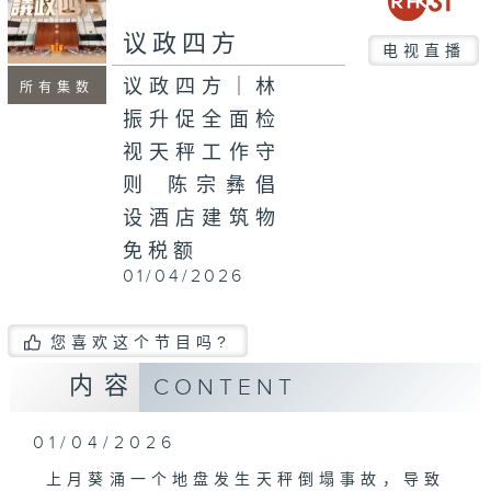
seconds
议政四方
电视直播
议政四方｜林
所有集数
振升促全面检
视天秤工作守
则 陈宗彝倡
设酒店建筑物
免税额
01/04/2026
您喜欢这个节目吗?
内容
CONTENT
01/04/2026
上月葵涌一个地盘发生天秤倒塌事故，导致