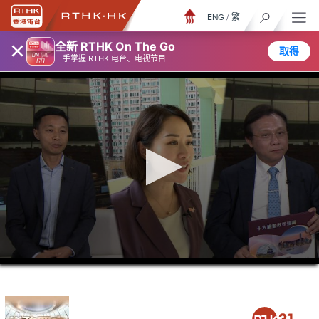
ENG
/
繁
×
全新 RTHK On The Go
取得
一手掌握 RTHK 电台、电视节目
0
seconds
of
25
minutes,
4