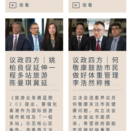
收看
收看
议政四方｜姚
议政四方｜何
柏良促延伸一
敬康鼓励市民
程多站旅游
做好体重管理
陈曼琪冀延...
李浩然称推...
《旅游业发展蓝图
立法会选委界议员
2.0》提出，要强化
何敬康关注市民健
香港作为国际旅游
康问题，向立法会
城市枢纽及「一程
大会提出书面质
多站」示范核心区
询，希望政府鼓励
角色。选委界立法
市民做好体重管