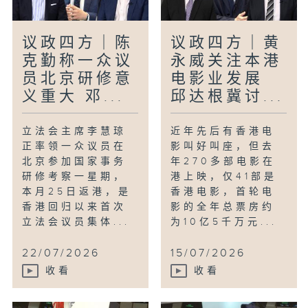
议政四方｜陈
议政四方｜黄
克勤称一众议
永威关注本港
员北京研修意
电影业发展
义重大 邓...
邱达根冀讨...
立法会主席李慧琼
近年先后有香港电
正率领一众议员在
影叫好叫座，但去
北京参加国家事务
年270多部电影在
研修考察一星期，
港上映，仅41部是
本月25日返港，是
香港电影，首轮电
香港回归以来首次
影的全年总票房约
立法会议员集体...
为10亿5千万元...
22/07/2026
15/07/2026
收看
收看