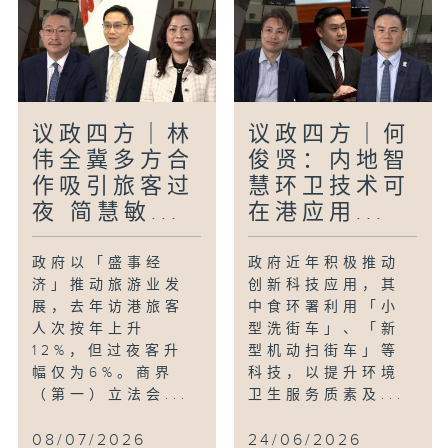
议政四方｜林
议政四方｜何
伟全冀多方合
俊贤：内地智
作吸引旅客过
慧环卫技术可
夜 简慧敏...
在港应用...
政府以「盛事经
政府近年积极推动
济」推动旅游业发
创新科技应用，其
展，去年访港旅客
中食环署利用「小
人次按年上升
型洗街车」、「新
12%，但过夜客升
型机动扫街车」等
幅仅为6%。商界
科技，以提升环境
（第一）立法会...
卫生服务质素及...
08/07/2026
24/06/2026