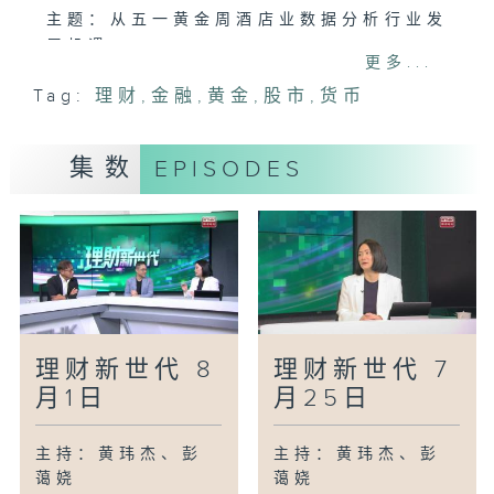
主题：从五一黄金周酒店业数据分析行业发
展机遇
更多...
嘉宾：香港专业教育学院酒店及旅游系系主
Tag:
理财
,
金融
,
黄金
,
股市
,
货币
任 黄家荣
集数
EPISODES
理财新世代 8
理财新世代 7
月1日
月25日
主持：黄玮杰、彭
主持：黄玮杰、彭
蔼娆
蔼娆