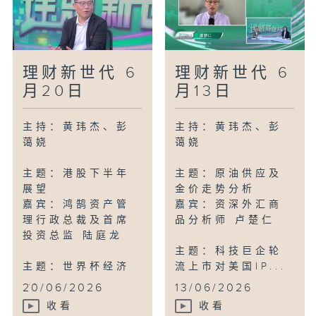
理财新世代 6
理财新世代 6
月20日
月13日
主持：黄玮杰、彭
主持：黄玮杰、彭
蔼娆
蔼娆
主题：港股下半年
主题：原油供应及
展望
金价走势分析
嘉宾：鸿鹄资产管
嘉宾：资深外汇商
理行政总裁及首席
品分析师 卢楚仁
投资总监 陆庭龙
主题：科技巨企轮
主题：世界杯经济
流上市对美国IP...
...
20/06/2026
13/06/2026
收看
收看