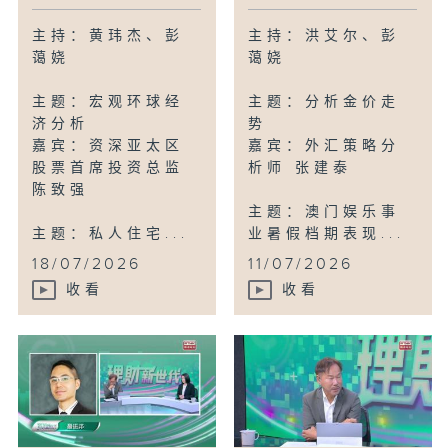
主持：黄玮杰、彭
主持：洪艾尔、彭
蔼娆
蔼娆
主题：宏观环球经
主题：分析金价走
济分析
势
嘉宾：资深亚太区
嘉宾：外汇策略分
股票首席投资总监
析师 张建泰
陈致强
主题：澳门娱乐事
主题：私人住宅...
业暑假档期表现...
18/07/2026
11/07/2026
收看
收看