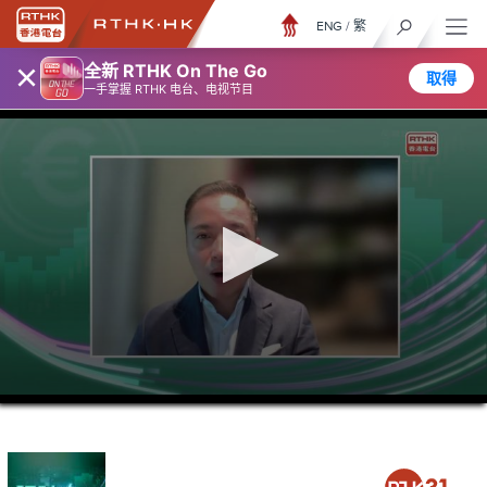
ENG
/
繁
×
全新 RTHK On The Go
取得
一手掌握 RTHK 电台、电视节目
0
seconds
of
43
minutes,
59