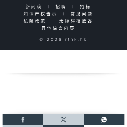
新闻稿
|
招聘
|
招标
|
知识产权告示
|
常见问题
|
私隐政策
|
无障碍播放器
|
其他语言内容
|
© 2026 rthk.hk