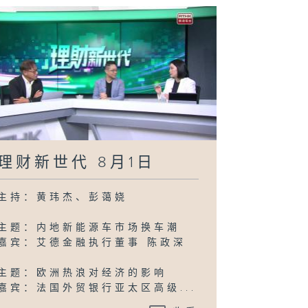
理财新世代 8月1日
主持：黄玮杰、彭蔼娆
主题：内地新能源车市场换车潮
嘉宾：艾德金融执行董事 陈政深
主题：欧洲热浪对经济的影响
嘉宾：法国外贸银行亚太区高级...