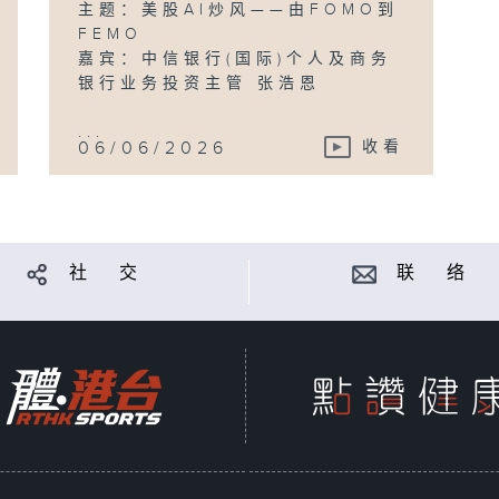
主题：美股AI炒风——由FOMO到
FEMO
嘉宾：中信银行(国际)个人及商务
银行业务投资主管 张浩恩
...
06/06/2026
收看
社 交
联 络