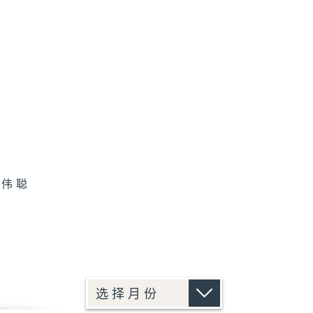
恒
陈伟聪