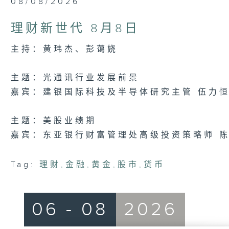
08/08/2026
seconds
of
45
理财新世代 8月8日
minutes,
44
seconds
Volume
主持：黄玮杰、彭蔼娆
90%
主题：光通讯行业发展前景
嘉宾：建银国际科技及半导体研究主管 伍力
主题：美股业绩期
嘉宾：东亚银行财富管理处高级投资策略师 
Tag:
理财
,
金融
,
黄金
,
股市
,
货币
06 - 08
2026