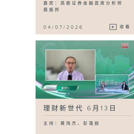
嘉宾：高歌证券金融首席分析师
聂振邦
04/07/2026
收看
理财新世代 6月13日
主持：黄玮杰、彭蔼娆