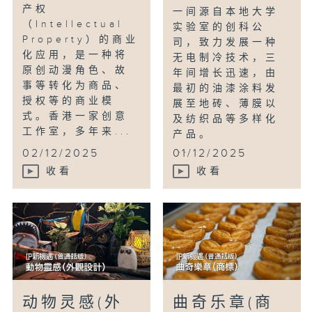
产权
一间源自本地大学
（Intellectual
实验室的创科公
Property）的商业
司，致力发展一种
化应用，是一种将
无电制冷技术，三
原创动漫角色、故
年间增长迅速，由
事等转化为商品、
最初的油漆涂料发
授权等的商业模
展至地砖、薄膜以
式。香港一家创意
及纺织品等多样化
工作室，多年来...
产品。
...
02/12/2025
01/12/2025
收看
收看
动物灵感(外
曲奇乐章(商