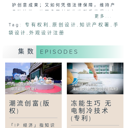
护创意成果；又如何凭借法律保障，维持产
品独特性，让更多原创动物造型手袋得以安
更多...
心诞生，继续在世界各地展现香港设计的魅
Tag:
专有权利
,
原创设计
,
知识产权署
,
手
力。
袋设计
,
外观设计注册
集数
EPISODES
潮流创富(版
冻能生巧 无
权)
电制冷技术
(专利)
「IP 经济」指知识