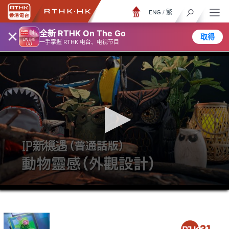
ENG
/
繁
×
全新 RTHK On The Go
取得
一手掌握 RTHK 电台、电视节目
0
seconds
of
5
minutes,
7