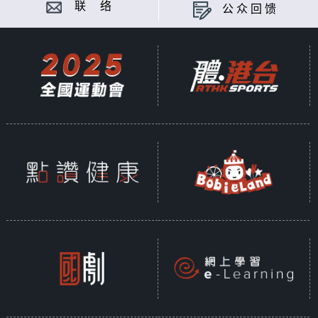
联 络
公众回馈