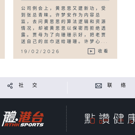
公司例会上，黄思思又建新功，受
到张总青睐。许梦安作为内容总
监，去问黄思思的算法逻辑和资源
情况，却被黄思思以保密而拒绝透
露。贾母为了向珊珊示好，把老贾
送自己的丝巾送给珊珊。许梦心...
19/02/2026
收看
社 交
联 络