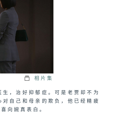
三十四集：老贾
出了离婚
三十二集：许梦
力陈营销策略的
害
相片集
医生，治好抑郁症。可是老贾却不为
三十一集：黄思
心对自己和母亲的欺负，他已经精疲
又建新功
惊喜向婉真表白。
三十集：许梦安