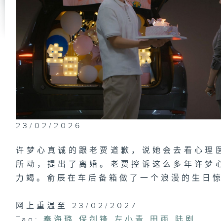
第
提
第
安
危
23/02/2026
许梦心真诚的跟老贾道歉，说她会去看心理
第
所动，提出了离婚。老贾控诉这么多年许梦
思
力竭。俞辰在车后备箱做了一个浪漫的生日
网上重温至 23/02/2027
第
Tag:
秦海璐
,
保剑锋
,
左小青
,
田雨
,
陆剧