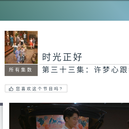
第
洒
第
约
时光正好
第三十三集：许梦心跟
所有集数
第
发
您喜欢这个节目吗?
第
为