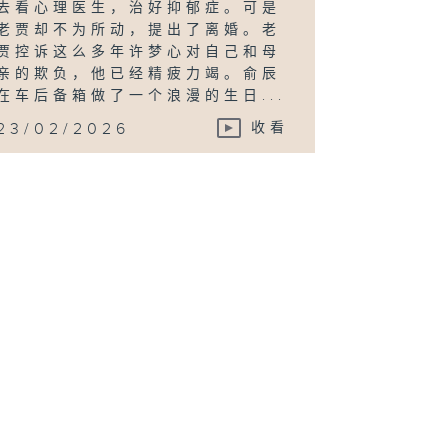
去看心理医生，治好抑郁症。可是
老贾却不为所动，提出了离婚。老
贾控诉这么多年许梦心对自己和母
亲的欺负，他已经精疲力竭。俞辰
在车后备箱做了一个浪漫的生日...
23/02/2026
收看