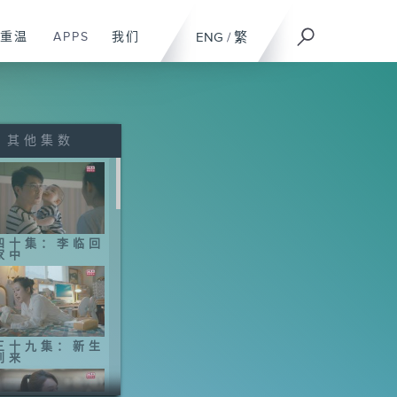
重温
APPS
我们
ENG
/
繁
其他集数
四十集：李临回
家中
三十九集：新生
到来