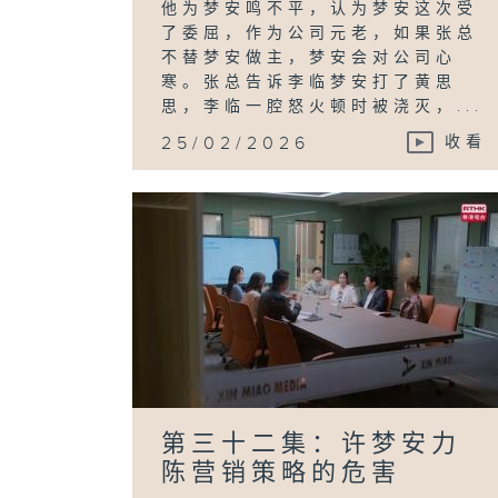
他为梦安鸣不平，认为梦安这次受
了委屈，作为公司元老，如果张总
不替梦安做主，梦安会对公司心
寒。张总告诉李临梦安打了黄思
思，李临一腔怒火顿时被浇灭，...
25/02/2026
收看
第三十二集：许梦安力
陈营销策略的危害