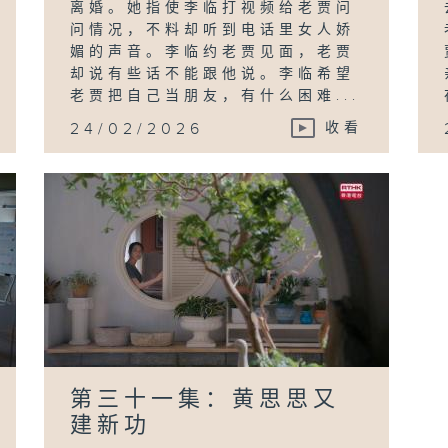
离婚。她指使李临打视频给老贾问
问情况，不料却听到电话里女人娇
媚的声音。李临约老贾见面，老贾
却说有些话不能跟他说。李临希望
老贾把自己当朋友，有什么困难...
24/02/2026
收看
第三十一集：黄思思又
建新功