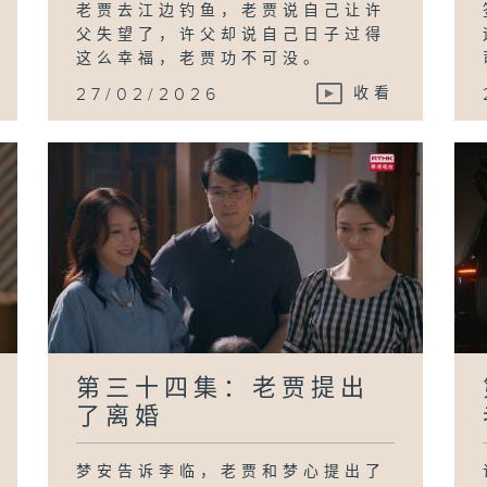
老贾去江边钓鱼，老贾说自己让许
父失望了，许父却说自己日子过得
这么幸福，老贾功不可没。
27/02/2026
收看
第三十四集：老贾提出
了离婚
梦安告诉李临，老贾和梦心提出了