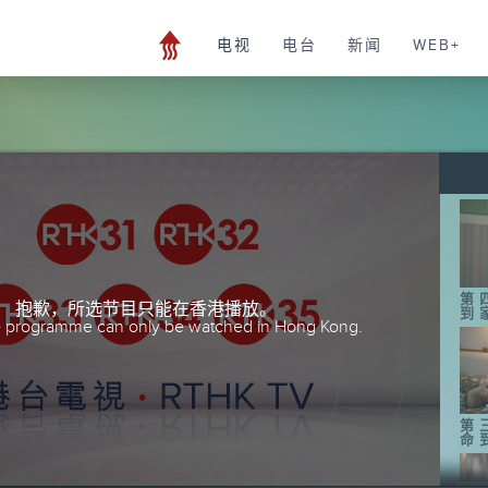
电视
电台
新闻
WEB+
第
抱歉，所选节目只能在香港播放。
到
he programme can only be watched in Hong Kong.
第
命