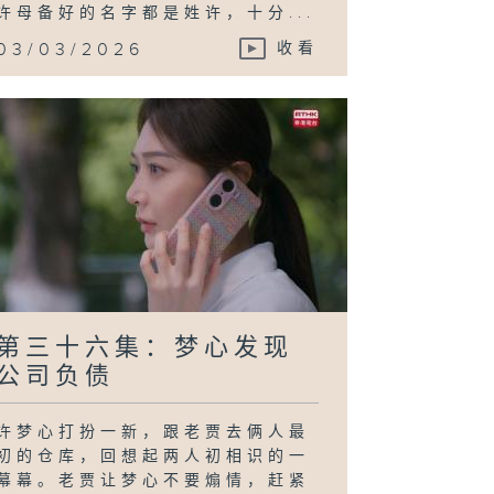
许母备好的名字都是姓许，十分...
03/03/2026
收看
第三十六集：梦心发现
公司负债
许梦心打扮一新，跟老贾去俩人最
初的仓库，回想起两人初相识的一
幕幕。老贾让梦心不要煽情，赶紧