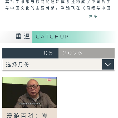
其哲学思想与独特的逻辑体系还构成了中国哲学
与中国文化的主要骨架。岑逸飞在《易经与中国
文化》讲座中，跟大家一起从神话开始看「易
更多...
经」的源由，一窥「易经」所蕴含的中国古典文
化哲学观和宇宙观，了解阴阳的对立与统一，如
何描述世间万物的变化。
重温
CATCHUP
Tag:
岑逸飞
,
易经
,
中国文化
,
漫游百科
,
港台电
05
2026
视31
漫游百科：岑