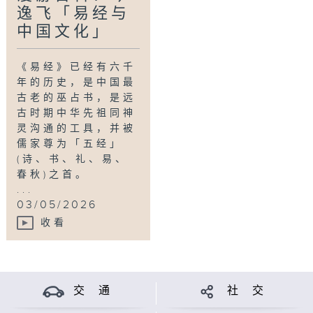
逸飞「易经与
中国文化」
《易经》已经有六千
年的历史，是中国最
古老的巫占书，是远
古时期中华先祖同神
灵沟通的工具，并被
儒家尊为「五经」
(诗、书、礼、易、
春秋)之首。
...
03/05/2026
收看
交 通
社 交