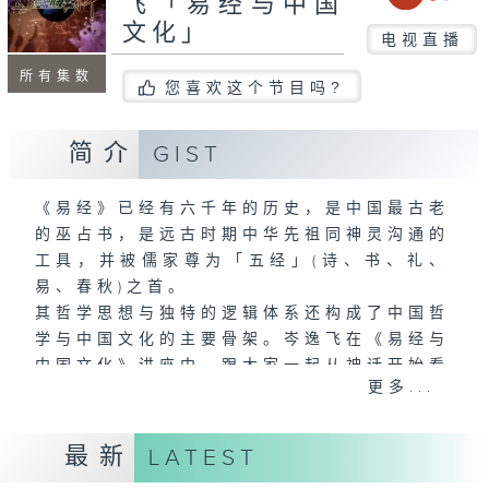
飞「易经与中国
文化」
电视直播
所有集数
您喜欢这个节目吗?
简介
GIST
《易经》已经有六千年的历史，是中国最古老
的巫占书，是远古时期中华先祖同神灵沟通的
工具，并被儒家尊为「五经」(诗、书、礼、
易、春秋)之首。
其哲学思想与独特的逻辑体系还构成了中国哲
学与中国文化的主要骨架。岑逸飞在《易经与
中国文化》讲座中，跟大家一起从神话开始看
更多...
「易经」的源由，一窥「易经」所蕴含的中国
古典文化哲学观和宇宙观，了解阴阳的对立与
统一，如何描述世间万物的变化。
最新
LATEST