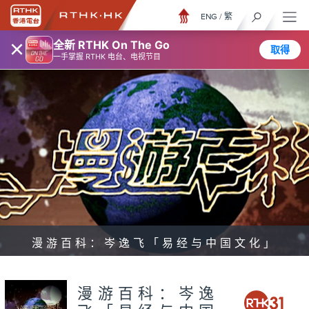
ENG
/
繁
×
全新 RTHK On The Go
取得
一手掌握 RTHK 电台、电视节目
漫游百科：岑逸飞「易经与中国文化」
漫游百科：岑逸