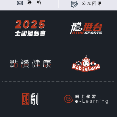
联 络
公众回馈