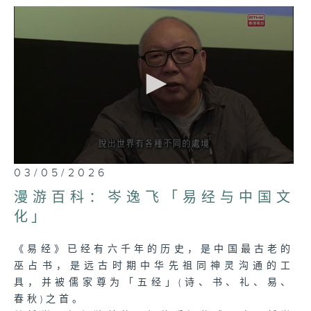
0
03/05/2026
seconds
of
漫游百科：岑逸飞「易经与中国文
0
seconds
化」
《易经》已经有六千年的历史，是中国最古老的
巫占书，是远古时期中华先祖同神灵沟通的工
具，并被儒家尊为「五经」(诗、书、礼、易、
春秋)之首。