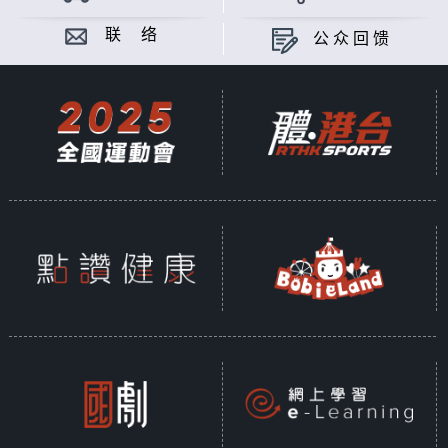
联 络
公众回馈