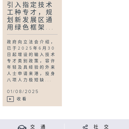
引入指定技术
嘉宾：立法会议员邱达根、香港通讯业联会主席
工种专才，规
刘贵显
划新发展区通
用绿色框架...
Tag:
议事论事
,
立法会
,
议员
,
讨论
,
评论
政府向立法会介绍，
已于2025年6月30
日起增设的输入技术
专才类别政策，容许
年轻及具经验的外来
人士申请来港，投身
八项人力极短缺...
01/08/2025
收看
交 通
社 交