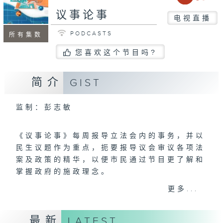
议事论事
电视直播
PODCASTS
所有集数
您喜欢这个节目吗?
简介
GIST
监制：彭志敏
《议事论事》每周报导立法会内的事务，并以
民生议题作为重点，扼要报导议会审议各项法
案及政策的精华，以便市民通过节目更了解和
掌握政府的施政理念。
更多...
新一季《议事论事》节目希望让观众对立法
会、议员和立法过程有更深入的理解和关注，
最新
LATEST
提高公众对社会民生议题的参与度和关注度，