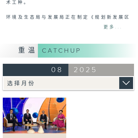
术工种。
环境及生态局与发展局正在制定《规划新发展区
的通用绿色框架》，以作为各政策局及部门在规
更多...
划新发展区时的指引与参考。政府目前正征询议
员对《绿色框架》初步构思的意见，以进一步完
善相关政策。
重温
CATCHUP
此外，政府向议员报告了推行建筑物节能措施的
08
2025
最新进展，会上有议员对日常电力测试可能增加
工商金融业界的营运成本表示关注。
至于评论部份，立法会通过「研究订立网络安全
法，建构完善的反网络诈骗体系」议员议案，促
请政府订立网络安全法，完善反网络诈骗体系。
今集邀请提出议案的立法会议员邱达根和香港通
讯业联会主席刘贵显一起探讨相关问题。
主持：伍婉婷、徐俊逸