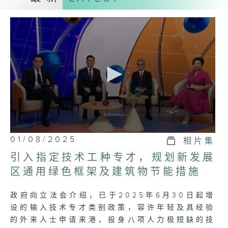
促进议会与民间的沟通交流，增强公众对政府
的信任。
第一节：议事
• 精要报道每周议会大事，包括各项法案的审
议进度、重要政策讨论等，让市民大众对各项
民生议题有第一手的掌握。
第二节：论事
• 就每集的议题，邀请有关持份者或议员，与
主持一起议事，一同讨论法案、政策及各项民
0
01/08/2025
相片集
生重要议题，带出议会事务与社会民生的密切
seconds
of
关联，增强观众的理解。
引入指定技术工种专才，规划新发展
23
minutes,
区通用绿色框架及建筑物节能措施
7
(个人意见节目)
seconds
政府向立法会介绍，已于2025年6月30日起增
设的输入技术专才类别政策，容许年轻及具经验
的外来人士申请来港，投身八项人力极短缺的技