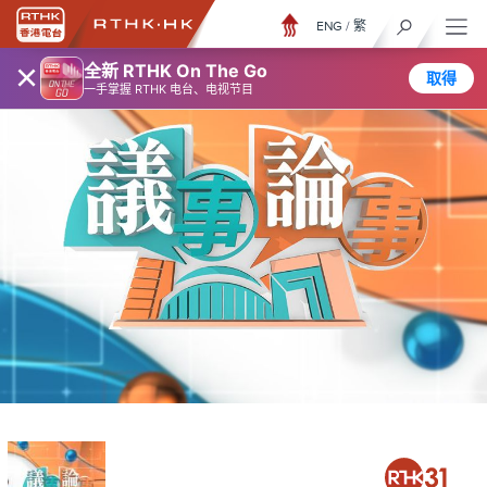
ENG
/
繁
×
全新 RTHK On The Go
取得
一手掌握 RTHK 电台、电视节目