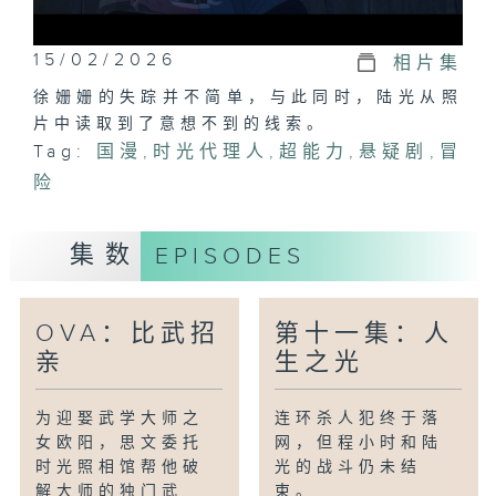
15/02/2026
相片集
徐姗姗的失踪并不简单，与此同时，陆光从照
片中读取到了意想不到的线索。
Tag:
国漫
,
时光代理人
,
超能力
,
悬疑剧
,
冒
险
集数
EPISODES
OVA：比武招
第十一集：人
亲
生之光
为迎娶武学大师之
连环杀人犯终于落
女欧阳，思文委托
网，但程小时和陆
时光照相馆帮他破
光的战斗仍未结
解大师的独门武
束。