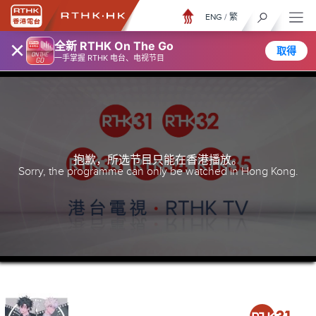
ENG
/
繁
×
全新 RTHK On The Go
取得
一手掌握 RTHK 电台、电视节目
抱歉，所选节目只能在香港播放。
Sorry, the programme can only be watched in Hong Kong.