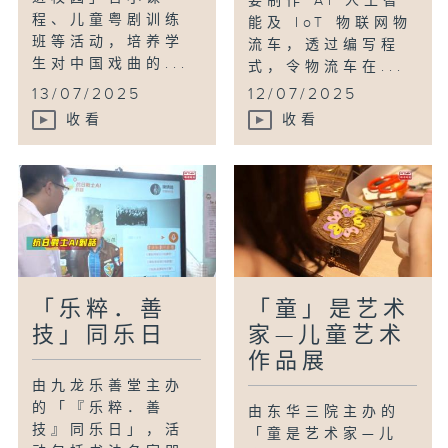
要制作 AI 人工智
程、儿童粤剧训练
能及 IoT 物联网物
班等活动，培养学
流车，透过编写程
生对中国戏曲的...
式，令物流车在...
13/07/2025
12/07/2025
收看
收看
「乐粹．善
「童」是艺术
技」同乐日
家—儿童艺术
作品展
由九龙乐善堂主办
的「『乐粹．善
由东华三院主办的
技』同乐日」，活
「童是艺术家—儿