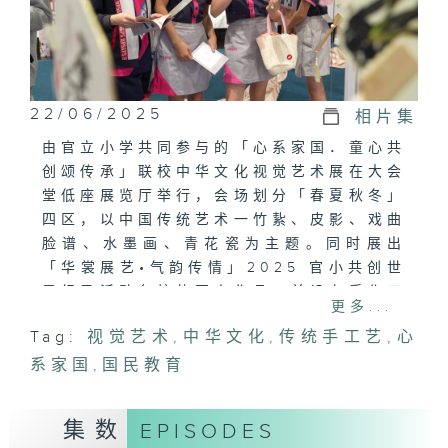
22/06/2025
相片集
由官立小学共同参与的「心系家国．童心共
创颂传承」联校中华文化视觉艺术展在大会
堂低座展览厅举行，会场划分「春夏秋冬」
四区，以中国传统艺术一竹紥、皮影、戏曲
脸谱、水墨画、青花瓷为主题。同时展出
「华裳展艺•气韵传情」2025 官小共创世
界纪录活动各校的国扇作品，并设有手作工
更多...
作坊及皮影戏演出。活动充份展现出学生的
Tag:
视觉艺术
,
中华文化
,
传统手工艺
,
心
艺术潜能及心系家国的情怀。
系家国
,
国民教育
集数
EPISODES