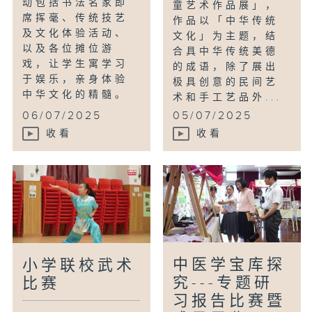
动包括书法名家即
童艺术作品展」，
席挥毫、传统技艺
作品以「中华传统
及文化体验活动、
文化」为主题，结
以及各位摊位游
合具中华传统美德
戏，让学生寓学习
的成语，除了展出
于娱乐，亲身体验
极具创意的民间艺
中华文化的精髓。
术和手工艺品外...
06/07/2025
05/07/2025
收看
收看
中医学宝库探
小学联校武术
究---专题研
比赛
习报告比赛暨