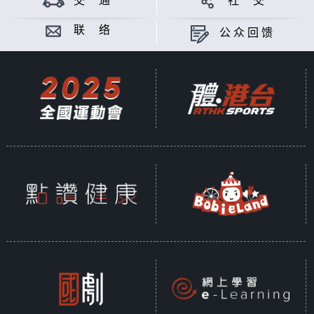
交 通
社 交
联 络
公众回馈