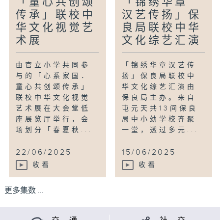
「童心共创颂
「锦绣华章
传承」联校中
汉艺传扬」保
华文化视觉艺
良局联校中华
术展
文化综艺汇演
由官立小学共同参
「锦绣华章汉艺传
与的「心系家国．
扬」保良局联校中
童心共创颂传承」
华文化综艺汇演由
联校中华文化视觉
保良局主办。来自
艺术展在大会堂低
屯元天共13间保良
座展览厅举行，会
局中小幼学校齐聚
场划分「春夏秋...
一堂，透过多元...
22/06/2025
15/06/2025
收看
收看
更多集数 ...