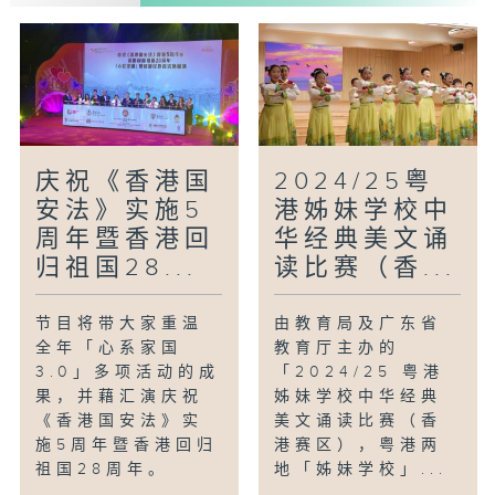
庆祝《香港国
2024/25粤
安法》实施5
港姊妹学校中
周年暨香港回
华经典美文诵
归祖国28...
读比赛（香...
节目将带大家重温
由教育局及广东省
全年「心系家国
教育厅主办的
3.0」多项活动的成
「2024/25 粤港
果，并藉汇演庆祝
姊妹学校中华经典
《香港国安法》实
美文诵读比赛（香
施5周年暨香港回归
港赛区），粤港两
祖国28周年。
地「姊妹学校」...