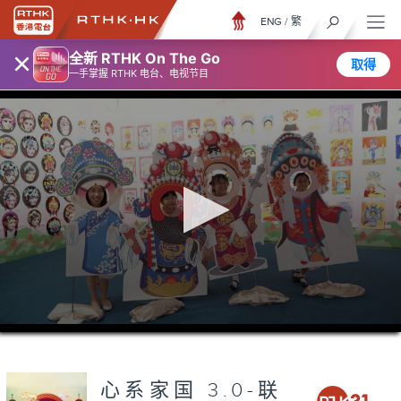
ENG
/
繁
×
全新 RTHK On The Go
取得
一手掌握 RTHK 电台、电视节目
0
seconds
of
0
seconds
心系家国 3.0-联