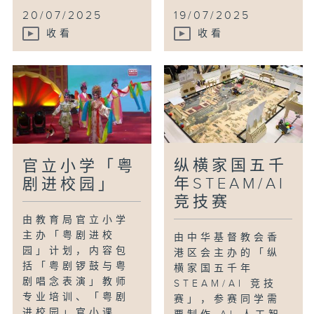
20/07/2025
19/07/2025
收看
收看
纵横家国五千
官立小学「粤
年STEAM/AI
剧进校园」
竞技赛
由教育局官立小学
主办「粤剧进校
由中华基督教会香
园」计划，内容包
港区会主办的「纵
括「粤剧锣鼓与粤
横家国五千年
剧唱念表演」教师
STEAM/AI 竞技
专业培训、「粤剧
赛」，参赛同学需
进校园」官小课