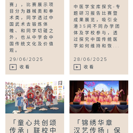
赛」，比赛展示项
中医学宝库探究-专
目分为器械类和拳
题研习报告比赛暨
术类，同学透过中
成果展览，吸引全
国武术去锻炼体
港35间不同办学团
魄、和同学切磋之
体及学校参与，透
外，也从中学会中
过探究中国传统医
国传统文化及价值
学如何维持和恢...
观。
29/06/2025
28/06/2025
收看
收看
「童心共创颂
「锦绣华章
传承」联校中
汉艺传扬」保