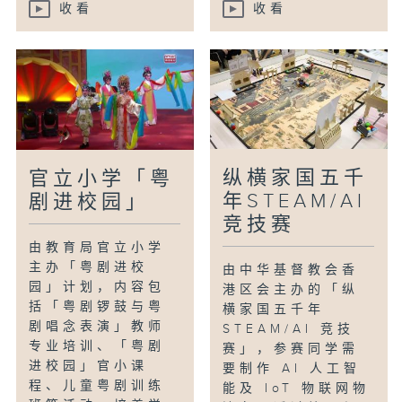
收看
收看
纵横家国五千
官立小学「粤
年STEAM/AI
剧进校园」
竞技赛
由教育局官立小学
主办「粤剧进校
由中华基督教会香
园」计划，内容包
港区会主办的「纵
括「粤剧锣鼓与粤
横家国五千年
剧唱念表演」教师
STEAM/AI 竞技
专业培训、「粤剧
赛」，参赛同学需
进校园」官小课
要制作 AI 人工智
程、儿童粤剧训练
能及 IoT 物联网物