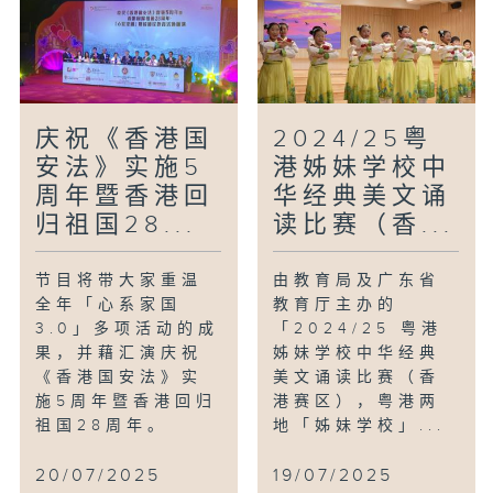
庆祝《香港国
2024/25粤
安法》实施5
港姊妹学校中
周年暨香港回
华经典美文诵
归祖国28...
读比赛（香...
节目将带大家重温
由教育局及广东省
全年「心系家国
教育厅主办的
3.0」多项活动的成
「2024/25 粤港
果，并藉汇演庆祝
姊妹学校中华经典
《香港国安法》实
美文诵读比赛（香
施5周年暨香港回归
港赛区），粤港两
祖国28周年。
地「姊妹学校」...
20/07/2025
19/07/2025