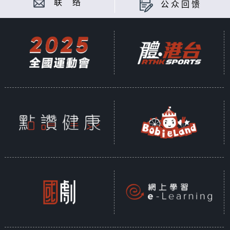
联 络
公众回馈