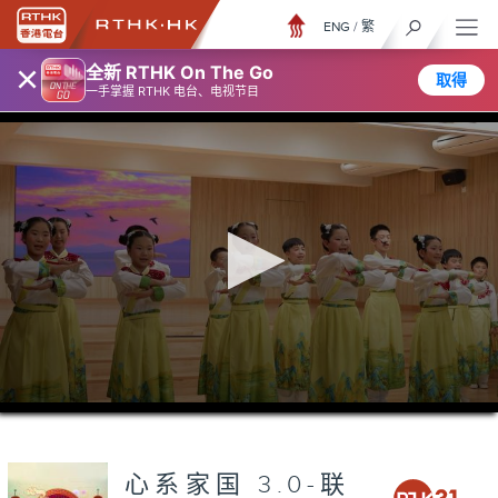
ENG
/
繁
×
全新 RTHK On The Go
取得
一手掌握 RTHK 电台、电视节目
0
seconds
of
0
seconds
心系家国 3.0-联