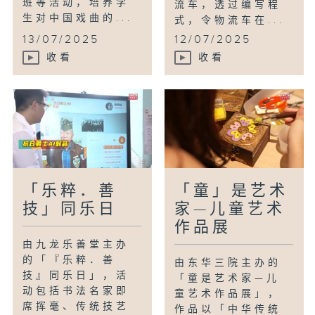
班等活动，培养学
流车，透过编写程
生对中国戏曲的...
式，令物流车在...
13/07/2025
12/07/2025
收看
收看
「乐粹．善
「童」是艺术
技」同乐日
家—儿童艺术
作品展
由九龙乐善堂主办
的「『乐粹．善
由东华三院主办的
技』同乐日」，活
「童是艺术家—儿
动包括书法名家即
童艺术作品展」，
席挥毫、传统技艺
作品以「中华传统