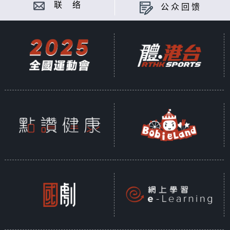
联 络
公众回馈