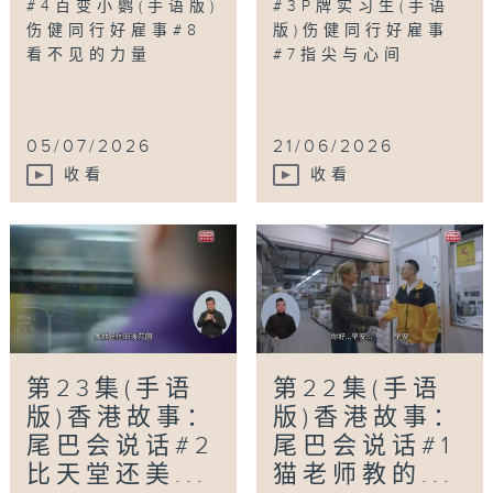
#4百变小鹦(手语版)
#3P牌实习生(手语
伤健同行好雇事#8
版)伤健同行好雇事
看不见的力量
#7指尖与心间
05/07/2026
21/06/2026
收看
收看
第23集(手语
第22集(手语
版)香港故事：
版)香港故事：
尾巴会说话#2
尾巴会说话#1
比天堂还美...
猫老师教的...