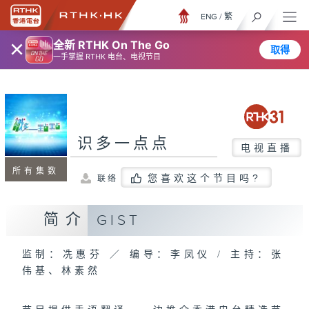
ENG
/
繁
×
全新 RTHK On The Go
取得
一手掌握 RTHK 电台、电视节目
识多一点点
电视直播
所有集数
您喜欢这个节目吗?
联络
简介
GIST
监制：冼惠芬 ／ 编导：李凤仪 / 主持：张
伟基、林素然