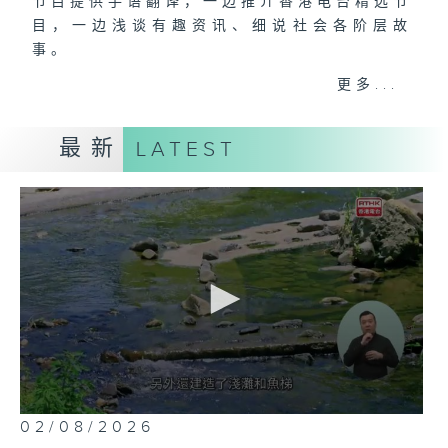
节目提供手语翻译，一边推介香港电台精选节
目，一边浅谈有趣资讯、细说社会各阶层故
事。
而主持张伟基（Edwin）与听障人士林素然
更多...
（Jenny），更透过生动手语对话，轻轻松
松地带出无障碍城市的主题，务求让听障人士
最新
LATEST
识多一点点，知多一点点。
播映时间：
星期日下午3:45-4:45、星期一早上4:00-
5:00港台电视31。
节目设有网上直播，直播完毕后，将提供节目
重温。
0
02/08/2026
seconds