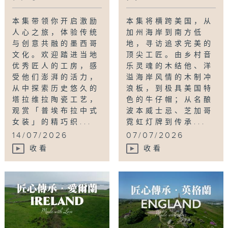
本集带领你开启激励
本集将横跨美国，从
人心之旅，体验传统
加州海岸到南方低
与创意共融的墨西哥
地，寻访追求完美的
文化。欢迎踏进当地
顶尖工匠。由乡村音
优秀匠人的工房，感
乐灵魂的木结他、洋
受他们澎湃的活力，
溢海岸风情的木制冲
从中探索历史悠久的
浪板，到极具美国特
塔拉维拉陶瓷工艺，
色的牛仔帽；从名酿
观赏「普埃布拉中式
波本威士忌、芝加哥
女装」的精巧织...
霓虹灯牌到传承...
14/07/2026
07/07/2026
收看
收看