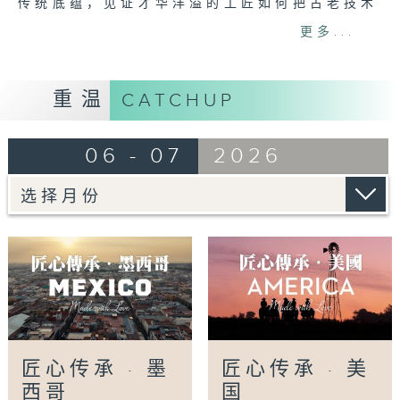
传统底蕴，见证才华洋溢的工匠如何把古老技术
contemporary flair that keeps
与现代风格糅合，这些故事都在墨西哥绚丽的城
更多...
these treasured traditions
市揭开帷幕。匠人以热情和创意，为这块令人心
vibrantly alive.
醉的文化织锦注入生命，值得我们一起颂赞。
重温
CATCHUP
网上重温至 30/03/2029
Tag:
塔拉韦拉陶瓷
,
奇南帕人工岛
,
普埃布拉女
06 - 07
2026
装编织
,
朱古力
,
梅兹卡尔
,
波布拉诺莫利酱
,
海鲜
,
纺织
,
贝壳蜡烛
,
银器
匠心传承 · 墨
匠心传承 · 美
西哥
国