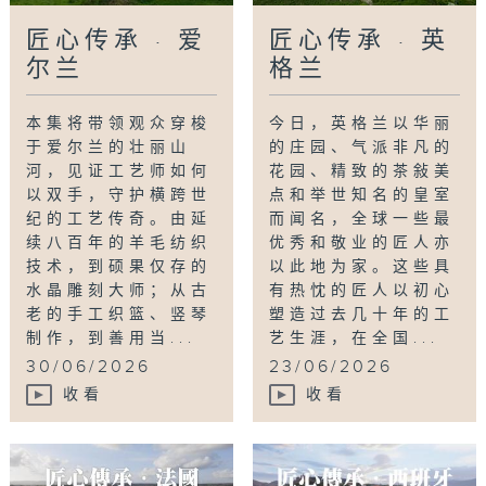
匠心传承 · 爱
匠心传承 · 英
尔兰
格兰
本集将带领观众穿梭
今日，英格兰以华丽
于爱尔兰的壮丽山
的庄园、气派非凡的
河，见证工艺师如何
花园、精致的茶敍美
以双手，守护横跨世
点和举世知名的皇室
纪的工艺传奇。由延
而闻名，全球一些最
续八百年的羊毛纺织
优秀和敬业的匠人亦
技术，到硕果仅存的
以此地为家。这些具
水晶雕刻大师；从古
有热忱的匠人以初心
老的手工织篮、竖琴
塑造过去几十年的工
制作，到善用当...
艺生涯，在全国...
30/06/2026
23/06/2026
收看
收看