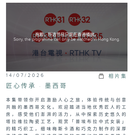
passionate artisans, who preserve
cultural heritage through
innovative craftsmanship. Across
seven episodes, viewers journey
through rich landscapes — from
抱歉，所选节目只能在香港播放。
Portuguese guitar craftsmen to
Sorry, the programme can only be watched in Hong Kong.
Spain’s flamenco dressmakers,
France’s macaron patissiers,
England’s aristocratic interior and
garden designers, Ireland’s harp
luthier, America’s Neon Sign
14/07/2026
相片集
Maker
匠心传承 · 墨西哥
, and Mexico’s mezcal and
chocolate artisans. Each story
本集带领你开启激励人心之旅，体验传统与创意
reveals the dedication, creativity,
共融的墨西哥文化。欢迎踏进当地优秀匠人的工
and deep love infused into every
房，感受他们澎湃的活力，从中探索历史悠久的
creation, showcasing time-honored
塔拉维拉陶瓷工艺，观赏「普埃布拉中式女装」
techniques passed through
的精巧织工，细味梅斯卡酒和巧克力制作的深厚
generations alongside