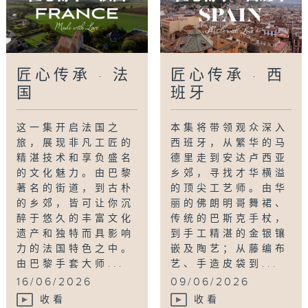
匠心传承 · 法
匠心传承 · 西
国
班牙
这一集开启法国之
本集将带领观众深入
旅，展现非凡工匠的
西班牙，从繁华的马
精湛技术和享负盛名
德里走到安达卢西亚
的文化魅力。由巴黎
乡郊，寻找才华横溢
著名的街道，到古朴
的顶尖工艺师。由华
的乡郊，皆可让你沉
丽的佛朗明哥舞裙、
醉于悠久的丰富文化
传统的巴斯克手杖，
遗产和独特而具影响
到手工精湛的金银镶
力的法国特色之中。
嵌及陶艺；从藤编布
由巴黎手套大师...
艺、手造皮袋到...
16/06/2026
09/06/2026
收看
收看