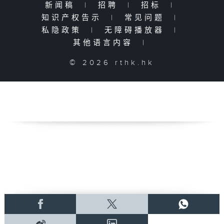
新闻稿
|
招聘
|
招标
|
知识产权告示
|
常见问题
|
私隐政策
|
无障碍播放器
|
其他语言内容
|
© 2026 rthk.hk