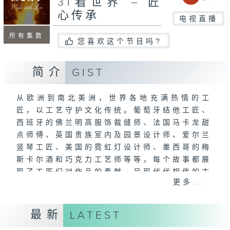
31看世界 – 匠
心传承
电视直播
所有集数
您喜欢这个节目吗?
简介
GIST
从欧洲到南北美洲，世界各地充满热情的工
匠，以工艺守护文化传统。葡萄牙结他工匠、
西班牙的佛兰明高服饰裁缝师、法国马卡龙甜
点师傅、英国贵族室内及园景设计师、爱尔兰
竖琴工匠、美国的霓虹灯设计师、墨西哥的梅
斯卡尔酒和巧克力工艺师等等，每个故事都展
现了工匠们对作品的奉献，呈现代代相传的古
更多...
老技艺，以及为这些珍贵传统注入活力。
From Portugal to Mexico, this
最新
LATEST
series celebrates the world’s most