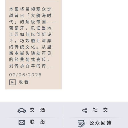
本集将带领观众穿
越昔日「大航海时
代」的超级帝国——
葡萄牙，见证当地
工匠如何以创新设
计，巧妙融汇深厚
的传统文化。从里
斯本街头随处可见
的经典葡式瓷砖，
到传承百年的传...
02/06/2026
收看
交 通
社 交
联 络
公众回馈