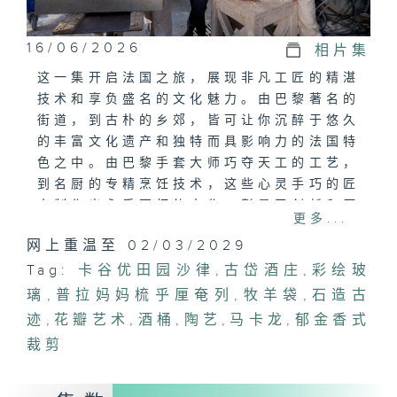
16/06/2026
相片集
这一集开启法国之旅，展现非凡工匠的精湛
技术和享负盛名的文化魅力。由巴黎著名的
街道，到古朴的乡郊，皆可让你沉醉于悠久
的丰富文化遗产和独特而具影响力的法国特
色之中。由巴黎手套大师巧夺天工的工艺，
到名厨的专精烹饪技术，这些心灵手巧的匠
人制作出永垂不朽的杰作，彰显了创新和历
更多...
史文化的深厚底蕴。不论是制作完美的马卡
网上重温至 02/03/2029
龙，裁制牧羊人的古老工具，修复著名的玻
Tag:
璃工艺品及石雕，或是酿制来自古老酒庄的
卡谷优田园沙律
,
古岱酒庄
,
彩绘玻
美酒，这些匠人传释了法国工艺的魅力、内
璃
,
普拉妈妈梳乎厘奄列
,
牧羊袋
,
石造古
心的热诚和优雅的品味。
迹
,
花瓣艺术
,
酒桶
,
陶艺
,
马卡龙
,
郁金香式
裁剪
France Made with Love embarks
on a journey across France
showcasing the exquisite