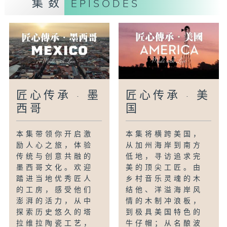
集数
EPISODES
craftsmanship and renowned
cultural charm of this country´s
most remarkable artisans. From
the iconic stretts of Paris to the
quaint countryside, immerse
yourself in the rich heritage of
centuries-old traditions and
匠心传承 · 墨
匠心传承 · 美
distinct, influential style of
西哥
国
France. From the meticulous
handiwork of a Parisian
glovemaker to the culinary
本集带领你开启激
本集将横跨美国，
励人心之旅，体验
从加州海岸到南方
expertise of a distinguished
传统与创意共融的
低地，寻访追求完
chef, these skilled craftspeople
墨西哥文化。欢迎
美的顶尖工匠。由
create timeless masterpieces
踏进当地优秀匠人
乡村音乐灵魂的木
that reflect both innovation and
的工房，感受他们
结他、洋溢海岸风
a deep-rooted connection to
澎湃的活力，从中
情的木制冲浪板，
heritage- Whether making the
探索历史悠久的塔
到极具美国特色的
perfect macaron, crafting an
拉维拉陶瓷工艺，
牛仔帽；从名酿波