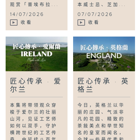
age-old tool for shepherds,
观赏「普埃布拉...
本威士忌、芝加...
restoring iconic stained glass
14/07/2026
07/07/2026
and stone works of art, or
收看
收看
producing wines from historic
chateaux, these makers illustrate
the unique allure, innate
passion, and elegant taste of
French craftsmanship.
匠心传承 · 爱
匠心传承 · 英
尔兰
格兰
本集将带领观众穿
今日，英格兰以华
梭于爱尔兰的壮丽
丽的庄园、气派非
山河，见证工艺师
凡的花园、精致的
如何以双手，守护
茶敍美点和举世知
横跨世纪的工艺传
名的皇室而闻名，
奇。由延续八百年
全球一些最优秀和