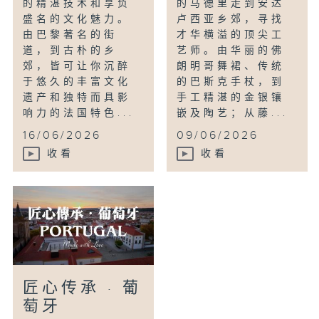
的精湛技术和享负
的马德里走到安达
盛名的文化魅力。
卢西亚乡郊，寻找
由巴黎著名的街
才华横溢的顶尖工
道，到古朴的乡
艺师。由华丽的佛
郊，皆可让你沉醉
朗明哥舞裙、传统
于悠久的丰富文化
的巴斯克手杖，到
遗产和独特而具影
手工精湛的金银镶
响力的法国特色...
嵌及陶艺；从藤...
16/06/2026
09/06/2026
收看
收看
匠心传承 · 葡
萄牙