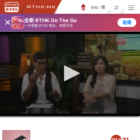
ENG
/
繁
×
全新 RTHK On The Go
取得
一手掌握 RTHK 电台、电视节目
0
seconds
of
45
minutes,
57