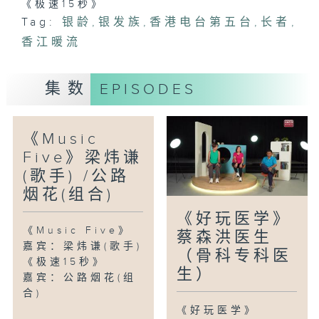
《极速15秒》
Tag:
银龄
,
银发族
,
香港电台第五台
,
长者
,
香江暖流
集数
EPISODES
《Music
Five》梁炜谦
(歌手) /公路
烟花(组合)
《好玩医学》
《Music Five》
蔡森洪医生
嘉宾：梁炜谦(歌手)
（骨科专科医
《极速15秒》
生）
嘉宾：公路烟花(组
合)
《好玩医学》