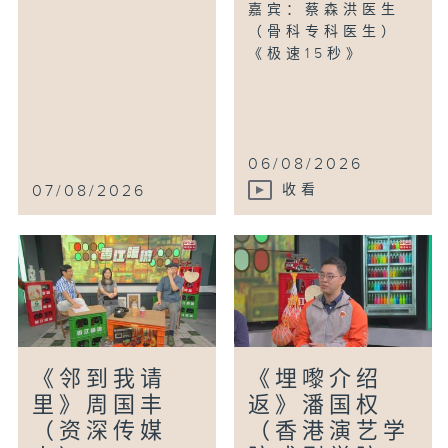
嘉宾：蔡森洪医生
（骨科专科医生）
《极速15秒》
06/08/2026
07/08/2026
收看
《邻到我请
《埋嚟介绍
里》周国丰
返》潘国权
（资深传媒
（香港演艺学