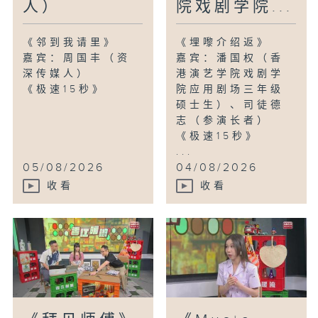
人）
院戏剧学院...
《邻到我请里》
《埋嚟介绍返》
嘉宾：周国丰（资
嘉宾：潘国权（香
深传媒人）
港演艺学院戏剧学
《极速15秒》
院应用剧场三年级
硕士生）、司徒德
志（参演长者）
《极速15秒》
...
05/08/2026
04/08/2026
收看
收看