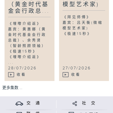
（黄金时代基
模型艺术家)
金会行政总...
《拜见师傅》
嘉宾：吕天衡(微缩
《埋嚟介绍返》
模型艺术家)
嘉宾：黄惠娜（黄
《极速15秒》
金时代基金会行政
总裁）、余秀贤
（智龄照顾领袖）
《极速15秒》
《埋嚟介绍返》
...
28/07/2026
27/07/2026
收看
收看
更多集数 ...
交 通
社 交