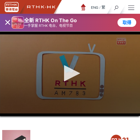
ENG
/
繁
×
全新 RTHK On The Go
取得
一手掌握 RTHK 电台、电视节目
0
seconds
of
46
minutes,
45