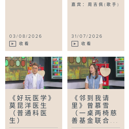
嘉宾：周吉佩(歌手)
03/08/2026
31/07/2026
收看
收看
《好玩医学》
《邻到我请
莫昆洋医生
里》曾慕雪
（普通科医
（一桌两椅慈
生）
善基金联合...