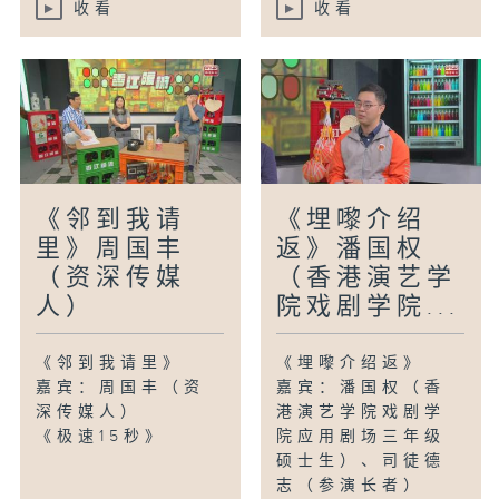
收看
收看
《邻到我请
《埋嚟介绍
里》周国丰
返》潘国权
（资深传媒
（香港演艺学
人）
院戏剧学院...
《邻到我请里》
《埋嚟介绍返》
嘉宾：周国丰（资
嘉宾：潘国权（香
深传媒人）
港演艺学院戏剧学
《极速15秒》
院应用剧场三年级
硕士生）、司徒德
志（参演长者）