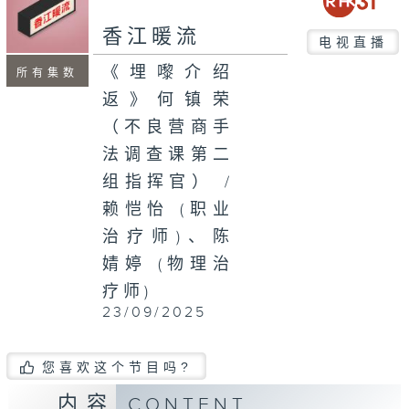
seconds
香江暖流
电视直播
《埋嚟介绍
所有集数
返》何镇荣
（不良营商手
法调查课第二
组指挥官） /
赖恺怡 (职业
治疗师)、陈
婧婷 (物理治
疗师)
23/09/2025
您喜欢这个节目吗?
内容
CONTENT