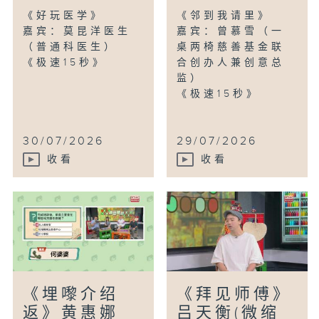
《好玩医学》
《邻到我请里》
嘉宾：莫昆洋医生
嘉宾：曾慕雪（一
（普通科医生）
桌两椅慈善基金联
《极速15秒》
合创办人兼创意总
监）
《极速15秒》
30/07/2026
29/07/2026
收看
收看
《埋嚟介绍
《拜见师傅》
返》黄惠娜
吕天衡(微缩