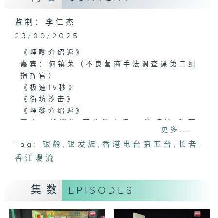
监制：李仁杰
23/09/2025
《埋嚟介绍返》
嘉宾：何镇荣（不良营商手法调查课第二组
指挥官）
《极速15秒》
《街坊汐击》
《埋黎介绍返》
嘉宾：赖恺怡(职业治疗师)、陈婧婷(物理
更多...
治疗师)
Tag:
银龄
,
银发族
,
香港电台第五台
,
长者
,
主题:针对香港狭窄居住环境，外展复康团
香江暖流
队灵活调整治疗方案
集数
EPISODES