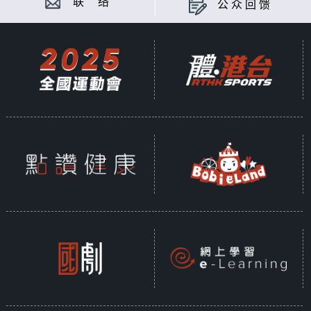
联 络
公众回馈