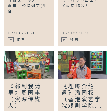
《极速15秒》
（骨科专科医生）
嘉宾：公路烟花(组
《极速15秒》
合)
07/08/2026
06/08/2026
收看
收看
《邻到我请
《埋嚟介绍
里》周国丰
返》潘国权
（资深传媒
（香港演艺学
人）
院戏剧学院...