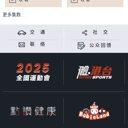
收看
收看
更多集数 ...
交 通
社 交
联 络
公众回馈