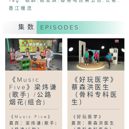
Tag:
银龄
,
银发族
,
香港电台第五台
,
长者
,
香江暖流
集数
EPISODES
《Music
《好玩医学》
Five》梁炜谦
蔡森洪医生
(歌手) /公路
（骨科专科医
烟花(组合)
生）
《Music Five》
《好玩医学》
嘉宾：梁炜谦(歌手)
嘉宾：蔡森洪医生