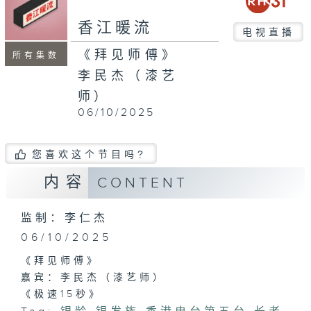
seconds
香江暖流
电视直播
《拜见师傅》
所有集数
李民杰（漆艺
师）
06/10/2025
您喜欢这个节目吗?
内容
CONTENT
监制：李仁杰
06/10/2025
《拜见师傅》
嘉宾：李民杰（漆艺师）
《极速15秒》