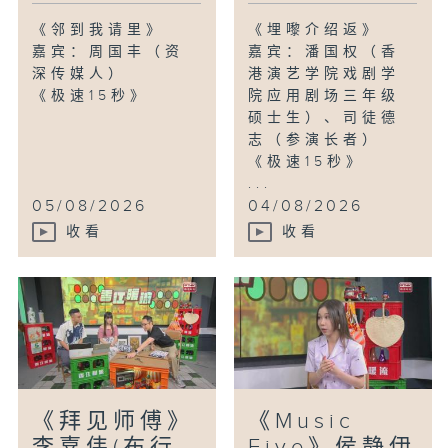
《邻到我请里》
《埋嚟介绍返》
嘉宾：周国丰（资
嘉宾：潘国权（香
深传媒人）
港演艺学院戏剧学
《极速15秒》
院应用剧场三年级
硕士生）、司徒德
志（参演长者）
《极速15秒》
...
05/08/2026
04/08/2026
收看
收看
《拜见师傅》
《Music
李嘉伟(布行
Five》侯静伊