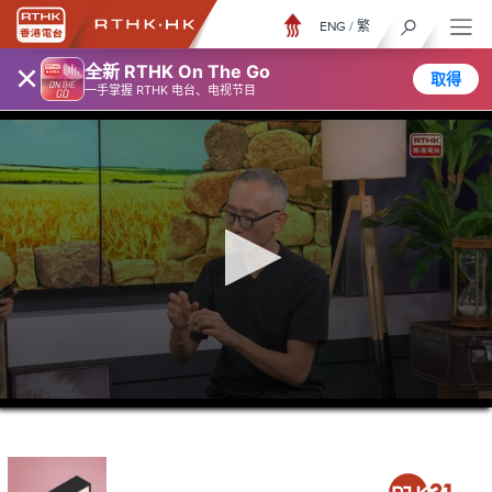
ENG
/
繁
×
全新 RTHK On The Go
取得
一手掌握 RTHK 电台、电视节目
0
seconds
of
47
minutes,
34