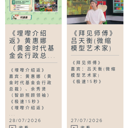
《埋嚟介绍
《拜见师傅》
返》黄惠娜
吕天衡(微缩
（黄金时代基
模型艺术家)
金会行政总...
《拜见师傅》
嘉宾：吕天衡(微缩
《埋嚟介绍返》
模型艺术家)
嘉宾：黄惠娜（黄
《极速15秒》
金时代基金会行政
总裁）、余秀贤
（智龄照顾领袖）
《极速15秒》
《埋嚟介绍返》
...
28/07/2026
27/07/2026