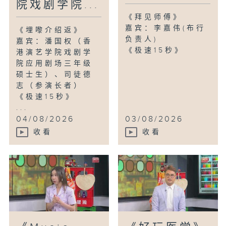
院戏剧学院...
《拜见师傅》
嘉宾：李嘉伟(布行
《埋嚟介绍返》
负责人)
嘉宾：潘国权（香
《极速15秒》
港演艺学院戏剧学
院应用剧场三年级
硕士生）、司徒德
志（参演长者）
《极速15秒》
...
04/08/2026
03/08/2026
收看
收看