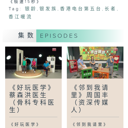
《极速15秒》
Tag:
银龄
,
银发族
,
香港电台第五台
,
长者
,
香江暖流
集数
EPISODES
《好玩医学》
《邻到我请
蔡森洪医生
里》周国丰
（骨科专科医
（资深传媒
生）
人）
《好玩医学》
《邻到我请里》