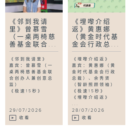
《邻到我请
《埋嚟介绍
里》曾慕雪
返》黄惠娜
（一桌两椅慈
（黄金时代基
善基金联合...
金会行政总...
《邻到我请里》
《埋嚟介绍返》
嘉宾：曾慕雪（一
嘉宾：黄惠娜（黄
桌两椅慈善基金联
金时代基金会行政
合创办人兼创意总
总裁）、余秀贤
监）
（智龄照顾领袖）
《极速15秒》
《极速15秒》
《埋嚟介绍返》
...
29/07/2026
28/07/2026
收看
收看