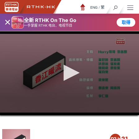
ENG
/
繁
×
全新 RTHK On The Go
取得
一手掌握 RTHK 电台、电视节目
0
seconds
of
46
minutes,
56