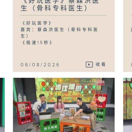
《好玩医学》蔡森洪医
余
领
生（骨科专科医生）
(
室
政
(
《好玩医学》
嘉宾：蔡森洪医生（骨科专科医
生）
《极速15秒》
《
衡
家)
06/08/2026
收看
《M
陈
/D