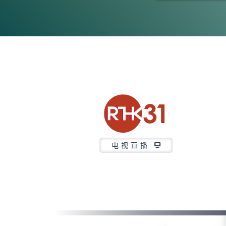
0
seconds
of
47
minutes,
28
seconds
Volume
90%
电视直播