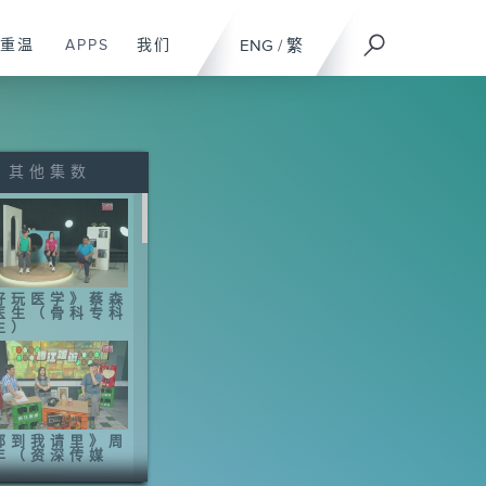
重温
APPS
我们
ENG
/
繁
其他集数
好玩医学》蔡森
医生（骨科专科
生）
邻到我请里》周
丰（资深传媒
）