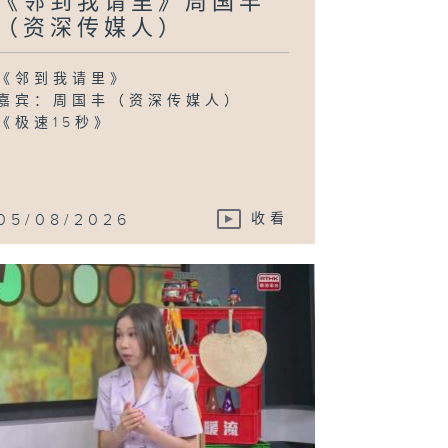
《邻到我请里》周国丰
秀贤（智龄照顾
袖） / 钟永基
（资深传媒人）
香港长者健体教
联合创办人兼行
总裁)、潘宝霞
长者健体教练)
《邻到我请里》
嘉宾：周国丰（资深传媒人）
《极速15秒》
拜见师傅》吕天
(微缩模型艺术
05/08/2026
收看
usic Five》
苇璇 (歌手)
elta T(歌手)