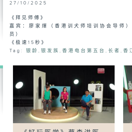
《M
27/10/2025
侯
周
《拜见师傅》
嘉宾：廖家煇（香港训犬师培训协会导师
员）
《
《极速15秒》
洋
生
Tag:
银龄
,
银发族
,
香港电台第五台
,
长者
,
香
《
慕
善
兼
《
惠
金