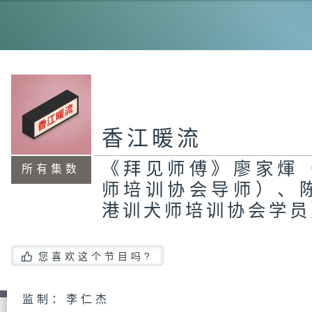
《
国
院
场
生
（
容
舍
香江暖流
（
援
管
蝶
《拜见师傅》廖家煇
所有集数
师培训协会导师）、
港训犬师培训协会学员
《
伟
您喜欢这个节目吗?
监制：李仁杰