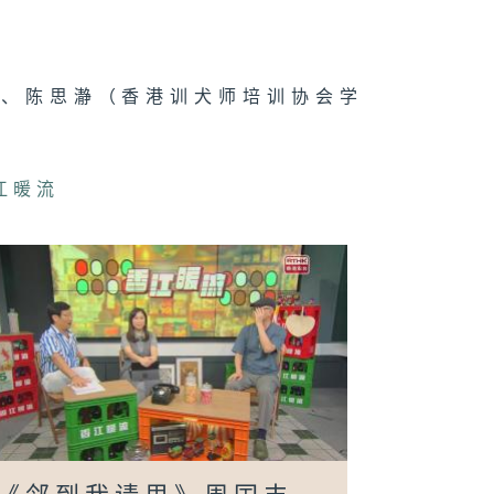
usic Five》
静伊 (歌手) /
吉佩(歌手)
）、陈思瀞（香港训犬师培训协会学
好玩医学》莫昆
医生（普通科医
）
江暖流
邻到我请里》曾
雪（一桌两椅慈
基金联合创办人
创意总监）
埋嚟介绍返》黄
娜（黄金时代基
会行政总裁）、