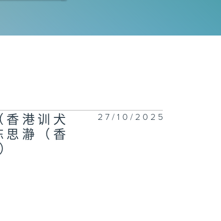
埋嚟介绍返》潘
权（香港演艺学
戏剧学院应用剧
三年级硕士
）、 司徒德志
参演长者） /
文杰（ 「好邻
＠大埔」富蝶邨
第二期）地区支
网络计划计划主
）、黄敏霞（富
邨居民）
27/10/2025
（香港训犬
陈思瀞（香
）
拜见师傅》李嘉
(布行负责人)