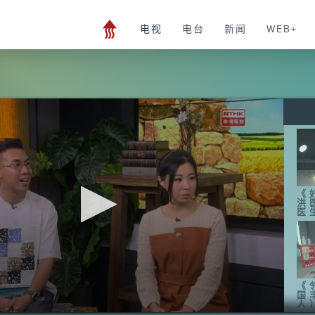
电视
电台
新闻
WEB+
《
洪
医
《
国
人