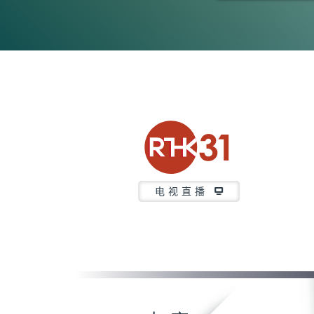
0
seconds
of
47
minutes,
42
seconds
Volume
90%
电视直播