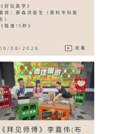
《好玩医学》
嘉宾：蔡森洪医生（骨科专科医
生）
《极速15秒》
埋嚟介绍返》黄
娜（黄金时代基
会行政总裁）、
秀贤（智龄照顾
袖） / 钟永基
香港长者健体教
06/08/2026
收看
联合创办人兼行
总裁)、潘宝霞
长者健体教练)
拜见师傅》吕天
(微缩模型艺术
《拜见师傅》李嘉伟(布