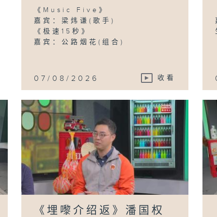
《Music Five》
嘉宾：梁炜谦(歌手)
《极速15秒》
嘉宾：公路烟花(组合)
《
惠
金
余
领
(
07/08/2026
收看
室
政
(
《
衡
家)
《埋嚟介绍返》潘国权