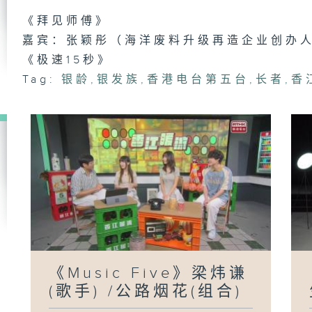
《
《拜见师傅》
伟
嘉宾：张颖彤（海洋废料升级再造企业创办
《极速15秒》
Tag:
银龄
,
银发族
,
香港电台第五台
,
长者
,
香
《M
侯
周
《
洋
生
《Music Five》梁炜谦
《
慕
(歌手) /公路烟花(组合)
善
兼