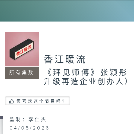
《
国
人
香江暖流
《
国
《拜见师傅》张颖彤
所有集数
院
场
升级再造企业创办人）
生
（
容
舍
（
援
您喜欢这个节目吗?
管
蝶
监制：李仁杰
04/05/2026