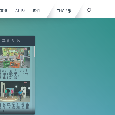
重温
APPS
我们
ENG
/
繁
其他集数
usic Five》
炜谦(歌手) /公
烟花(组合)
好玩医学》蔡森
医生（骨科专科
生）