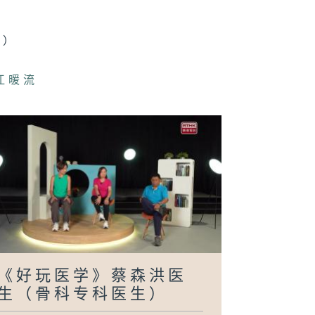
拜见师傅》李嘉
(布行负责人)
人）
江暖流
usic Five》
静伊 (歌手) /
吉佩(歌手)
好玩医学》莫昆
医生（普通科医
）
《好玩医学》蔡森洪医
邻到我请里》曾
雪（一桌两椅慈
生（骨科专科医生）
基金联合创办人
创意总监）