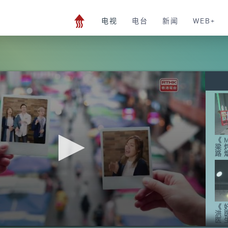
电视
电台
新闻
WEB+
《M
梁
路
《
洪
医