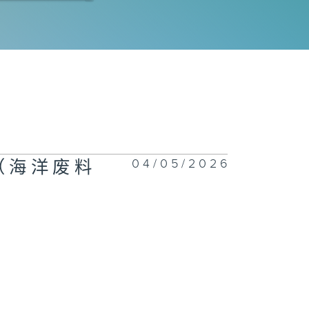
邻到我请里》周
丰（资深传媒
）
埋嚟介绍返》潘
权（香港演艺学
04/05/2026
（海洋废料
戏剧学院应用剧
三年级硕士
）、 司徒德志
参演长者） /
文杰（ 「好邻
＠大埔」富蝶邨
第二期）地区支
网络计划计划主
）、黄敏霞（富
邨居民）