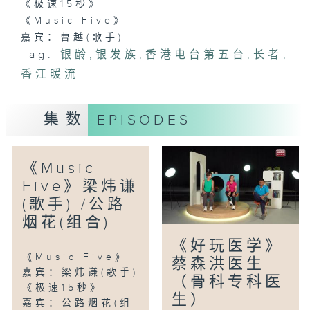
《极速15秒》
《Music Five》
嘉宾：曹越(歌手)
Tag:
银龄
,
银发族
,
香港电台第五台
,
长者
,
香江暖流
集数
EPISODES
《Music
Five》梁炜谦
(歌手) /公路
烟花(组合)
《好玩医学》
《Music Five》
蔡森洪医生
嘉宾：梁炜谦(歌手)
（骨科专科医
《极速15秒》
生）
嘉宾：公路烟花(组