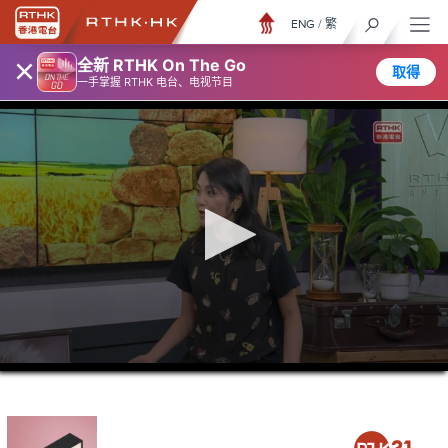
ENG
/
繁
×
全新 RTHK On The Go
取得
一手掌握 RTHK 电台、电视节目
0
seconds
of
47
minutes,
30