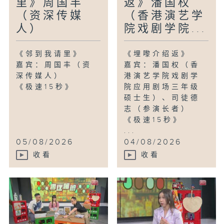
里》周国丰
返》潘国权
（资深传媒
（香港演艺学
人）
院戏剧学院...
《邻到我请里》
《埋嚟介绍返》
嘉宾：周国丰（资
嘉宾：潘国权（香
深传媒人）
港演艺学院戏剧学
《极速15秒》
院应用剧场三年级
硕士生）、司徒德
志（参演长者）
《极速15秒》
...
05/08/2026
04/08/2026
收看
收看