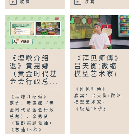
收看
收看
《埋嚟介绍
《拜见师傅》
返》黄惠娜
吕天衡(微缩
（黄金时代基
模型艺术家)
金会行政总...
《拜见师傅》
嘉宾：吕天衡(微缩
《埋嚟介绍返》
模型艺术家)
嘉宾：黄惠娜（黄
《极速15秒》
金时代基金会行政
总裁）、余秀贤
（智龄照顾领袖）
《极速15秒》