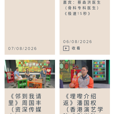
嘉宾：蔡森洪医生
（骨科专科医生）
《极速15秒》
06/08/2026
07/08/2026
收看
《邻到我请
《埋嚟介绍
里》周国丰
返》潘国权
（资深传媒
（香港演艺学