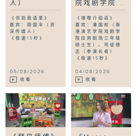
人）
院戏剧学院...
《邻到我请里》
《埋嚟介绍返》
嘉宾：周国丰（资
嘉宾：潘国权（香
深传媒人）
港演艺学院戏剧学
《极速15秒》
院应用剧场三年级
硕士生）、司徒德
志（参演长者）
《极速15秒》
...
05/08/2026
04/08/2026
收看
收看