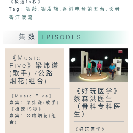
《极速15秒》
Tag:
银龄
,
银发族
,
香港电台第五台
,
长者
,
香江暖流
集数
EPISODES
《Music
Five》梁炜谦
(歌手) /公路
烟花(组合)
《好玩医学》
《Music Five》
蔡森洪医生
嘉宾：梁炜谦(歌手)
（骨科专科医
《极速15秒》
生）
嘉宾：公路烟花(组
合)
《好玩医学》