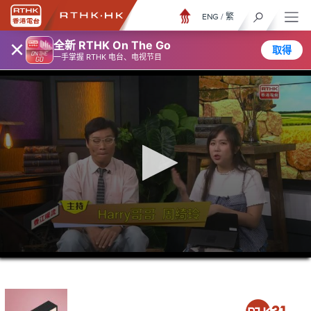
ENG
/
繁
×
全新 RTHK On The Go
取得
一手掌握 RTHK 电台、电视节目
0
seconds
of
47
minutes,
23