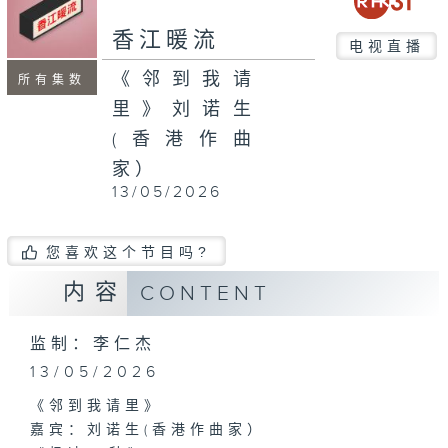
seconds
香江暖流
电视直播
《邻到我请
所有集数
里》刘诺生
(香港作曲
家）
13/05/2026
您喜欢这个节目吗?
内容
CONTENT
监制：李仁杰
13/05/2026
《邻到我请里》
嘉宾：刘诺生(香港作曲家）