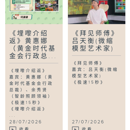
《埋嚟介绍
《拜见师傅》
返》黄惠娜
吕天衡(微缩
（黄金时代基
模型艺术家)
金会行政总...
《拜见师傅》
嘉宾：吕天衡(微缩
《埋嚟介绍返》
模型艺术家)
嘉宾：黄惠娜（黄
《极速15秒》
金时代基金会行政
总裁）、余秀贤
（智龄照顾领袖）
《极速15秒》
《埋嚟介绍返》
...
28/07/2026
27/07/2026
收看
收看