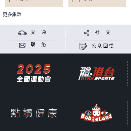
更多集数 ...
交 通
社 交
联 络
公众回馈