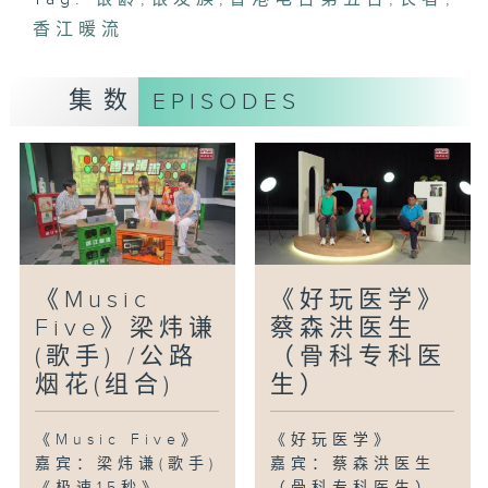
香江暖流
集数
EPISODES
《Music
《好玩医学》
Five》梁炜谦
蔡森洪医生
(歌手) /公路
（骨科专科医
烟花(组合)
生）
《Music Five》
《好玩医学》
嘉宾：梁炜谦(歌手)
嘉宾：蔡森洪医生