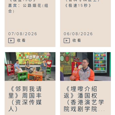
《极速15秒》
（骨科专科医生）
嘉宾：公路烟花(组
《极速15秒》
合)
07/08/2026
06/08/2026
收看
收看
《邻到我请
《埋嚟介绍
里》周国丰
返》潘国权
（资深传媒
（香港演艺学
人）
院戏剧学院...