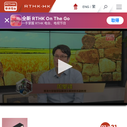
ENG
/
繁
×
全新 RTHK On The Go
取得
一手掌握 RTHK 电台、电视节目
0
seconds
of
0
seconds