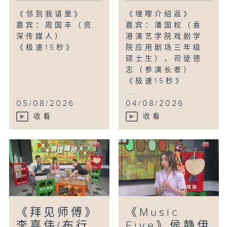
《邻到我请里》
《埋嚟介绍返》
嘉宾：周国丰（资
嘉宾：潘国权（香
深传媒人）
港演艺学院戏剧学
《极速15秒》
院应用剧场三年级
硕士生）、司徒德
志（参演长者）
《极速15秒》
...
05/08/2026
04/08/2026
收看
收看
《拜见师傅》
《Music
李嘉伟(布行
Five》侯静伊