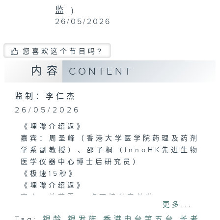
监 )
26/05/2026
您喜欢这个节目吗?
内容
CONTENT
监制：李仁杰
26/05/2026
《埋嚟介绍返》
嘉宾：周圣峰（香港大学医学院药理及药剂
学系副教授）、邵子桐（InnoHK先进生物
医学仪器中心博士后研究员）
《极速15秒》
《埋嚟介绍返》
嘉宾：曾慕雪(一桌两椅创意总监)
更多...
Tag:
银龄
,
银发族
,
香港电台第五台
,
长者
,