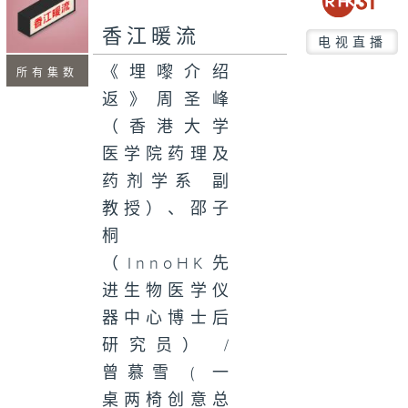
香江暖流
电视直播
《埋嚟介绍
所有集数
返》周圣峰
（香港大学
医学院药理及
药剂学系 副
教授）、邵子
桐
（InnoHK先
进生物医学仪
器中心博士后
研究员） /
曾慕雪 ( 一
桌两椅创意总