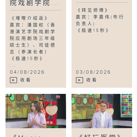
院戏剧学院...
《拜见师傅》
嘉宾：李嘉伟(布行
《埋嚟介绍返》
负责人)
嘉宾：潘国权（香
《极速15秒》
港演艺学院戏剧学
院应用剧场三年级
硕士生）、司徒德
志（参演长者）
《极速15秒》
...
04/08/2026
03/08/2026
收看
收看