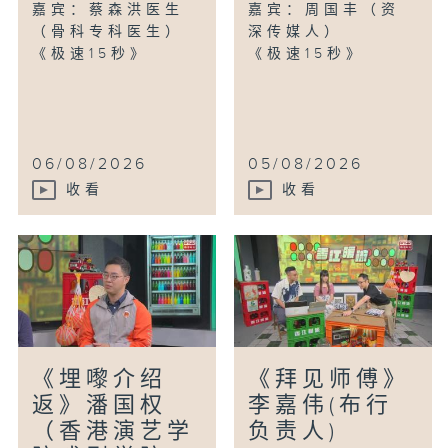
嘉宾：蔡森洪医生
嘉宾：周国丰（资
（骨科专科医生）
深传媒人）
《极速15秒》
《极速15秒》
06/08/2026
05/08/2026
收看
收看
《埋嚟介绍
《拜见师傅》
返》潘国权
李嘉伟(布行
（香港演艺学
负责人)