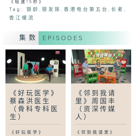
《极速15秒》
Tag:
银龄
,
银发族
,
香港电台第五台
,
长者
,
香江暖流
集数
EPISODES
《好玩医学》
《邻到我请
蔡森洪医生
里》周国丰
（骨科专科医
（资深传媒
生）
人）
《好玩医学》
《邻到我请里》