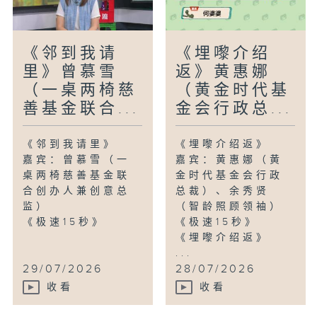
《邻到我请
《埋嚟介绍
里》曾慕雪
返》黄惠娜
（一桌两椅慈
（黄金时代基
善基金联合...
金会行政总...
《邻到我请里》
《埋嚟介绍返》
嘉宾：曾慕雪（一
嘉宾：黄惠娜（黄
桌两椅慈善基金联
金时代基金会行政
合创办人兼创意总
总裁）、余秀贤
监）
（智龄照顾领袖）
《极速15秒》
《极速15秒》
《埋嚟介绍返》
...
29/07/2026
28/07/2026
收看
收看