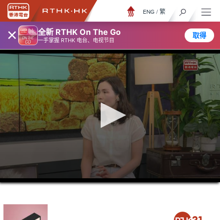
ENG
/
繁
×
全新 RTHK On The Go
取得
一手掌握 RTHK 电台、电视节目
0
seconds
of
47
minutes,
58