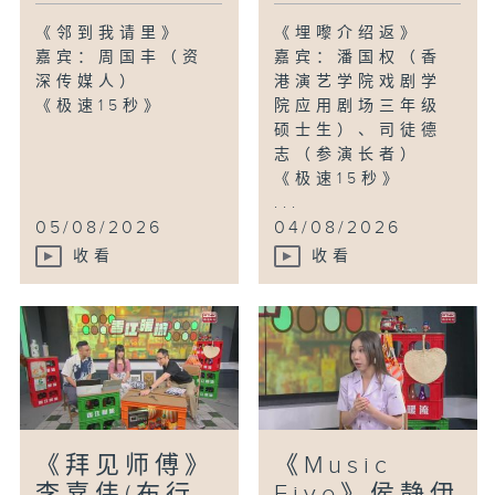
《邻到我请里》
《埋嚟介绍返》
嘉宾：周国丰（资
嘉宾：潘国权（香
深传媒人）
港演艺学院戏剧学
《极速15秒》
院应用剧场三年级
硕士生）、司徒德
志（参演长者）
《极速15秒》
...
05/08/2026
04/08/2026
收看
收看
《拜见师傅》
《Music
李嘉伟(布行
Five》侯静伊