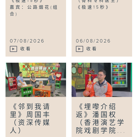
《极速15秒》
（骨科专科医生）
嘉宾：公路烟花(组
《极速15秒》
合)
07/08/2026
06/08/2026
收看
收看
《邻到我请
《埋嚟介绍
里》周国丰
返》潘国权
（资深传媒
（香港演艺学
人）
院戏剧学院...