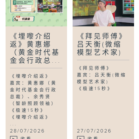
《埋嚟介绍
《拜见师傅》
返》黄惠娜
吕天衡(微缩
（黄金时代基
模型艺术家)
金会行政总...
《拜见师傅》
嘉宾：吕天衡(微缩
《埋嚟介绍返》
模型艺术家)
嘉宾：黄惠娜（黄
《极速15秒》
金时代基金会行政
总裁）、余秀贤
（智龄照顾领袖）
《极速15秒》
《埋嚟介绍返》
...
28/07/2026
27/07/2026