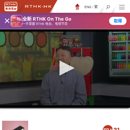
ENG
/
繁
×
全新 RTHK On The Go
取得
一手掌握 RTHK 电台、电视节目
0
seconds
of
47
minutes,
2