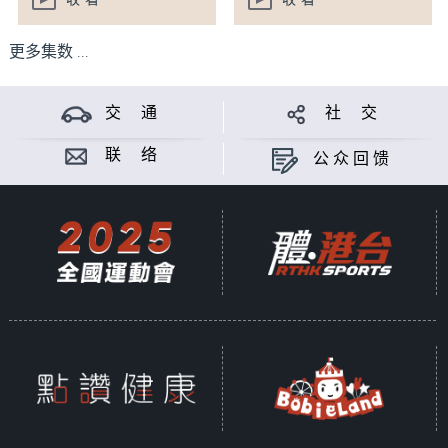
收看
收看
更多集数 ...
交 通
社 交
联 络
公众回馈