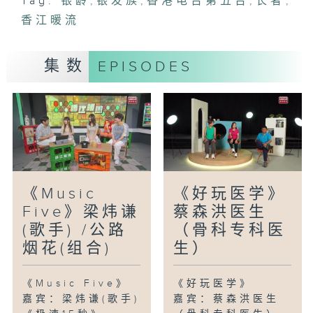
Tag:
银龄
,
银发族
,
香港电台第五台
,
长者
,
香江暖流
集数
EPISODES
《Music
《好玩医学》
Five》梁炜谦
蔡森洪医生
(歌手) /公路
（骨科专科医
烟花(组合)
生）
《Music Five》
《好玩医学》
嘉宾：梁炜谦(歌手)
嘉宾：蔡森洪医生