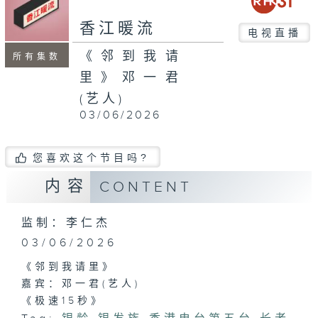
seconds
香江暖流
电视直播
《邻到我请
所有集数
里》邓一君
(艺人)
03/06/2026
您喜欢这个节目吗?
内容
CONTENT
监制：李仁杰
03/06/2026
《邻到我请里》
嘉宾：邓一君(艺人)
《极速15秒》