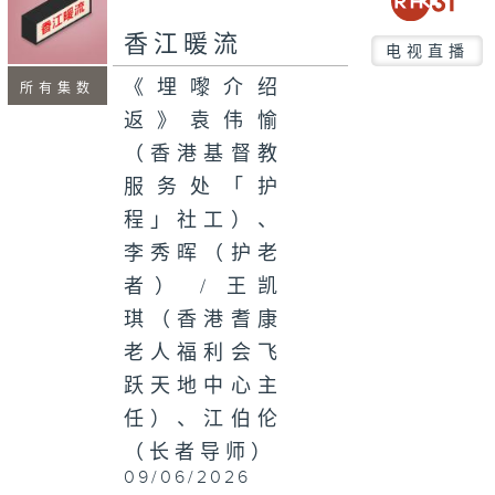
seconds
香江暖流
电视直播
《埋嚟介绍
所有集数
返》袁伟愉
（香港基督教
服务处「护
程」社工）、
李秀晖（护老
者） / 王凯
琪（香港耆康
老人福利会飞
跃天地中心主
任）、江伯伦
（长者导师）
09/06/2026