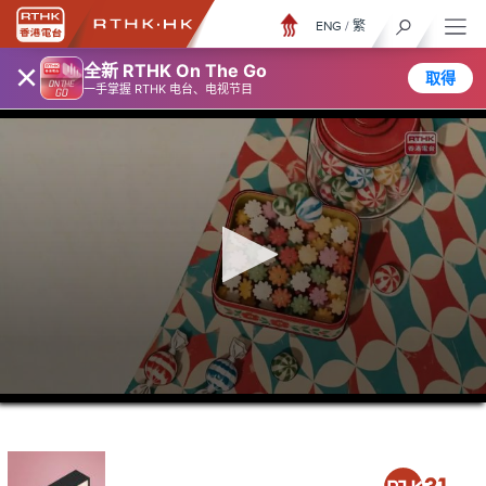
ENG
/
繁
×
全新 RTHK On The Go
取得
一手掌握 RTHK 电台、电视节目
0
seconds
of
47
minutes,
35