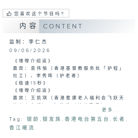
您喜欢这个节目吗?
内容
CONTENT
监制：李仁杰
09/06/2026
《埋嚟介绍返》
嘉宾：袁伟愉（香港基督教服务处「护程」
社工）、李秀晖（护老者）
《极速15秒》
《埋嚟介绍返》
嘉宾：王凯琪（香港耆康老人福利会飞跃天
地中心主任）、江伯伦（长者导师）
更多...
Tag:
银龄
,
银发族
,
香港电台第五台
,
长者
,
香江暖流