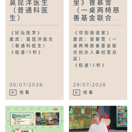
莫昆洋医生
里》曾慕雪
（普通科医
（一桌两椅慈
生）
善基金联合...
《好玩医学》
《邻到我请里》
嘉宾：莫昆洋医生
嘉宾：曾慕雪（一
（普通科医生）
桌两椅慈善基金联
《极速15秒》
合创办人兼创意总
监）
《极速15秒》
30/07/2026
29/07/2026
收看
收看