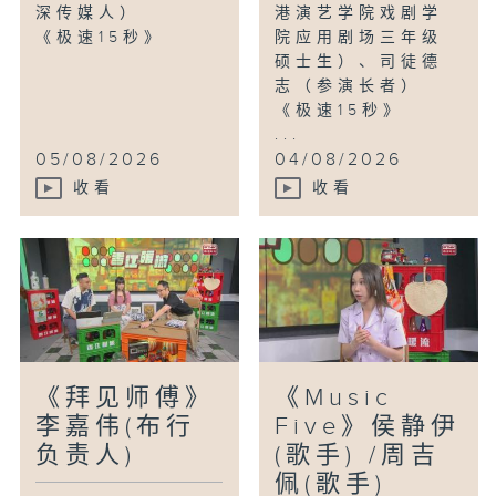
深传媒人）
港演艺学院戏剧学
《极速15秒》
院应用剧场三年级
硕士生）、司徒德
志（参演长者）
《极速15秒》
...
05/08/2026
04/08/2026
收看
收看
《拜见师傅》
《Music
李嘉伟(布行
Five》侯静伊
负责人)
(歌手) /周吉
佩(歌手)