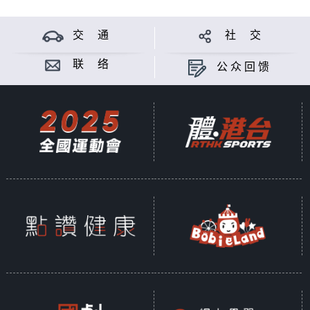
交 通
社 交
联 络
公众回馈