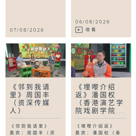
06/08/2026
07/08/2026
收看
《邻到我请
《埋嚟介绍
里》周国丰
返》潘国权
（资深传媒
（香港演艺学
人）
院戏剧学院...
《邻到我请里》
《埋嚟介绍返》
嘉宾：周国丰（资
嘉宾：潘国权（香