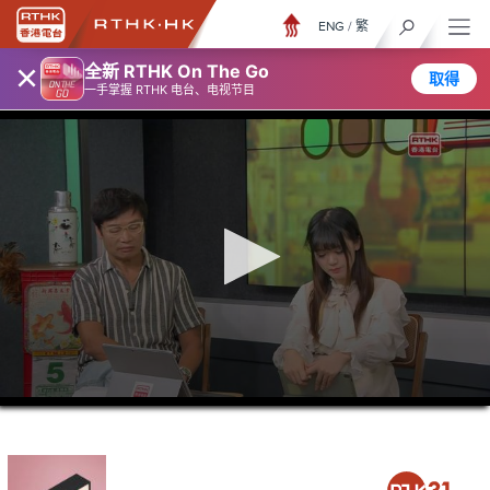
ENG
/
繁
×
全新 RTHK On The Go
取得
一手掌握 RTHK 电台、电视节目
0
seconds
of
46
minutes,
45