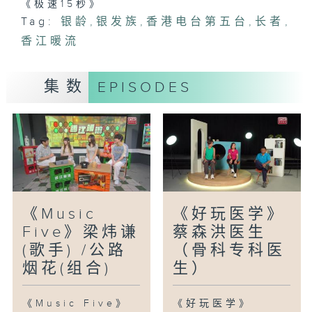
《极速15秒》
Tag:
银龄
,
银发族
,
香港电台第五台
,
长者
,
香江暖流
集数
EPISODES
《Music
《好玩医学》
Five》梁炜谦
蔡森洪医生
(歌手) /公路
（骨科专科医
烟花(组合)
生）
《Music Five》
《好玩医学》