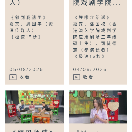
人）
院戏剧学院...
《邻到我请里》
《埋嚟介绍返》
嘉宾：周国丰（资
嘉宾：潘国权（香
深传媒人）
港演艺学院戏剧学
《极速15秒》
院应用剧场三年级
硕士生）、司徒德
志（参演长者）
《极速15秒》
...
05/08/2026
04/08/2026
收看
收看