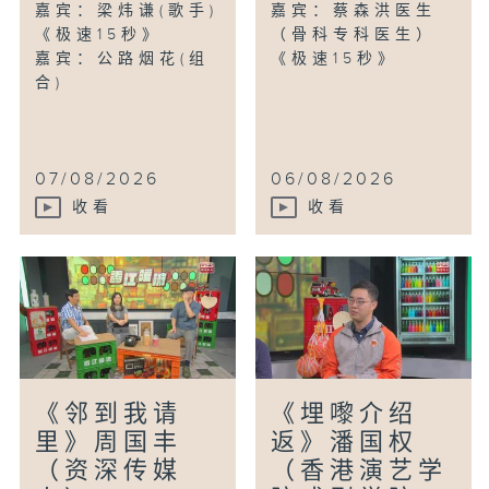
嘉宾：梁炜谦(歌手)
嘉宾：蔡森洪医生
《极速15秒》
（骨科专科医生）
嘉宾：公路烟花(组
《极速15秒》
合)
07/08/2026
06/08/2026
收看
收看
《邻到我请
《埋嚟介绍
里》周国丰
返》潘国权
（资深传媒
（香港演艺学