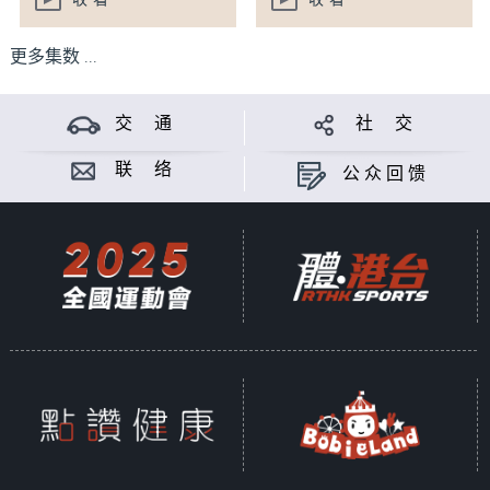
收看
收看
更多集数 ...
交 通
社 交
联 络
公众回馈