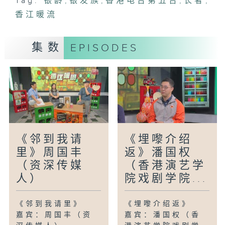
Tag:
银龄
,
银发族
,
香港电台第五台
,
长者
,
香江暖流
集数
EPISODES
《邻到我请
《埋嚟介绍
里》周国丰
返》潘国权
（资深传媒
（香港演艺学
人）
院戏剧学院...
《邻到我请里》
《埋嚟介绍返》
嘉宾：周国丰（资
嘉宾：潘国权（香