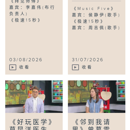
《拜见师傅》
嘉宾：李嘉伟(布行
《Music Five》
负责人)
嘉宾：侯静伊(歌手)
《极速15秒》
《极速15秒》
嘉宾：周吉佩(歌手)
03/08/2026
31/07/2026
收看
收看
《好玩医学》
《邻到我请
莫昆洋医生
里》曾慕雪