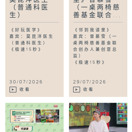
（普通科医
（一桌两椅慈
生）
善基金联合...
《好玩医学》
《邻到我请里》
嘉宾：莫昆洋医生
嘉宾：曾慕雪（一
（普通科医生）
桌两椅慈善基金联
《极速15秒》
合创办人兼创意总
监）
《极速15秒》
30/07/2026
29/07/2026
收看
收看