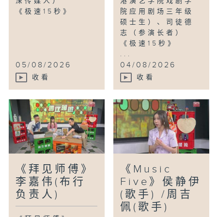
深传媒人）
港演艺学院戏剧学
《极速15秒》
院应用剧场三年级
硕士生）、司徒德
志（参演长者）
《极速15秒》
...
05/08/2026
04/08/2026
收看
收看
《拜见师傅》
《Music
李嘉伟(布行
Five》侯静伊
负责人)
(歌手) /周吉
佩(歌手)