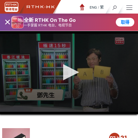
ENG
/
繁
×
全新 RTHK On The Go
取得
一手掌握 RTHK 电台、电视节目
0
seconds
of
46
minutes,
32