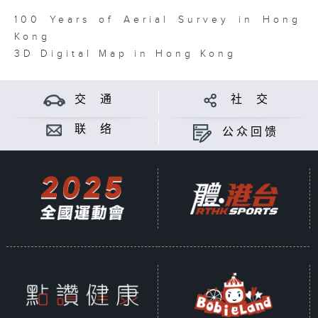
100 Years of Aerial Survey in Hong
Kong
3D Digital Map in Hong Kong
交 通
社 交
联 络
公众回馈