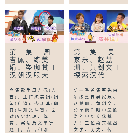
第二集 - 周
第一集 - 吴
吉佩、练美
家乐、赵慧
娟、岑珈其 |
珊、黄剑文 |
汉朝汉服大...
探索汉代「...
今集歌手周吉佩(吉
新一季首集率先由
吉)、主持练美娟(娟
星级嘉宾吴家乐、
娟)和演员岑珈其(珈
赵慧珊、黄剑文，
其)斗知又斗智，面
分享他们眼中最欣
对历史地理、体
赏的中华文化魅
育、宪法及文学等
力！三位嘉宾挑战
题目，吉吉和珈...
文学、历史、传...