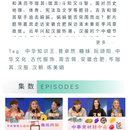
和演员岑珈其(珈其)斗知又斗智，面对历史
地理、体育、宪法及文学等题目，吉吉和珈
其联手追击娟娟，娟娟能否突围而出？影片
题带嘉宾走访安徽合肥探访清末重臣李鸿章
故居。近年兴起汉服热潮，汉服的个中细节
知识你又认识几多？增进中华知识，留意
更多...
《中华知识王2》！
Tag:
中华知识王
,
曾卓然
,
糖妹
,
阮颂阳
,
中
华文化
主持：曾卓然、糖妹、阮颂阳
,
古代服饰
,
周吉佩
,
安徽合肥
,
岑珈
嘉宾：周吉佩、练美娟、岑珈其
其
,
汉服
,
汉朝
,
练美娟
#中华知识王#曾卓然#糖妹#阮颂阳#周吉
集数
EPISODES
佩#练美娟#岑珈其#安徽合肥#汉朝#汉服#
古代服饰