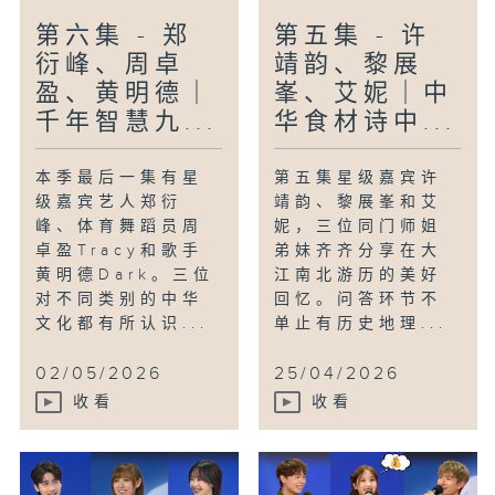
第六集 - 郑
第五集 - 许
衍峰、周卓
靖韵、黎展
盈、黄明德｜
峯、艾妮｜中
千年智慧九...
华食材诗中...
本季最后一集有星
第五集星级嘉宾许
级嘉宾艺人郑衍
靖韵、黎展峯和艾
峰、体育舞蹈员周
妮，三位同门师姐
卓盈Tracy和歌手
弟妹齐齐分享在大
黄明德Dark。三位
江南北游历的美好
对不同类别的中华
回忆。问答环节不
文化都有所认识...
单止有历史地理...
02/05/2026
25/04/2026
收看
收看