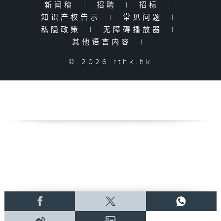
新闻稿
|
招聘
|
招标
|
知识产权告示
|
常见问题
|
私隐政策
|
无障碍播放器
|
其他语言内容
|
© 2026 rthk.hk