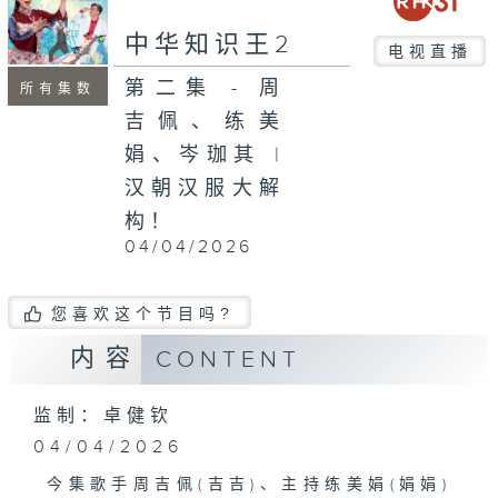
seconds
中华知识王2
电视直播
第二集 - 周
所有集数
吉佩、练美
娟、岑珈其 |
汉朝汉服大解
构！
04/04/2026
您喜欢这个节目吗?
内容
CONTENT
监制：卓健钦
04/04/2026
今集歌手周吉佩(吉吉)、主持练美娟(娟娟)