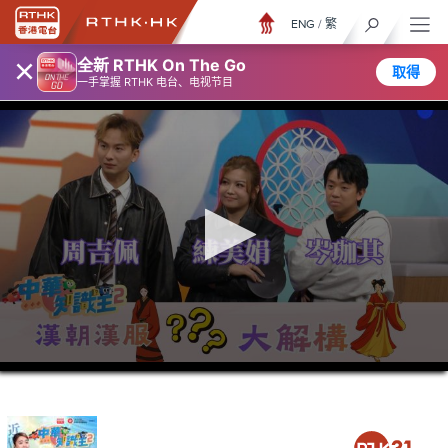
ENG
/
繁
×
全新 RTHK On The Go
取得
一手掌握 RTHK 电台、电视节目
0
seconds
of
28
minutes,
7