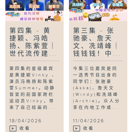
第四集 - 黄
第三集 - 张
捷颖、冯皓
驰豪、詹天
扬、陈紫萱｜
文、冼靖峰｜
世代流传建...
钱钱钱！中...
第四集的星级嘉宾
今集三位嘉宾是同
是黄捷颖Vinky 、
一选秀节目出身的
演员冯皓扬和陈紫
同学们：张驰豪
萱Summer。动静
(Aska)、詹天文
皆宜的前国家跨栏
(Windy)和冼靖峰
运动员Vinky，带
(Archie)。众人分
来了自己绘画的...
享在内地工作或...
18/04/2026
11/04/2026
收看
收看