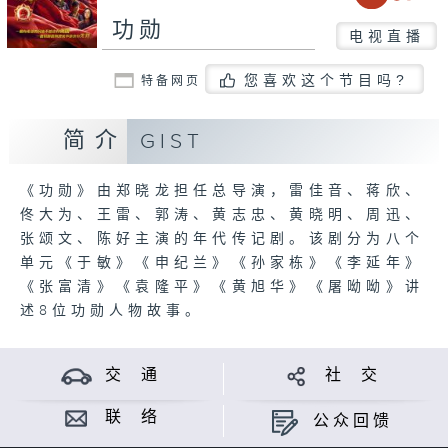
功勋
电视直播
您喜欢这个节目吗?
特备网页
简介
GIST
《功勋》由郑晓龙担任总导演，雷佳音、蒋欣、
佟大为、王雷、郭涛、黄志忠、黄晓明、周迅、
张颂文、陈好主演的年代传记剧。该剧分为八个
单元《于敏》《申纪兰》《孙家栋》《李延年》
《张富清》《袁隆平》《黄旭华》《屠呦呦》讲
述8位功勋人物故事。
交 通
社 交
联 络
公众回馈