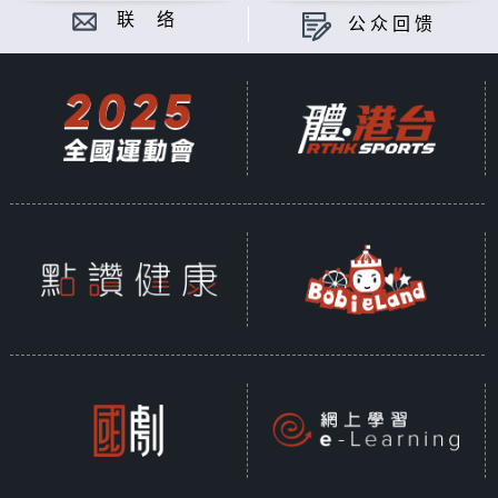
联 络
公众回馈