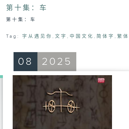
第十集：车
第十集：车
Tag:
字从遇见你
,
文字
,
中国文化
,
简体字
,
繁
08
2025