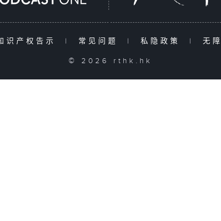
知识产权告示
|
常见问题
|
私隐政策
|
无
© 2026 rthk.hk