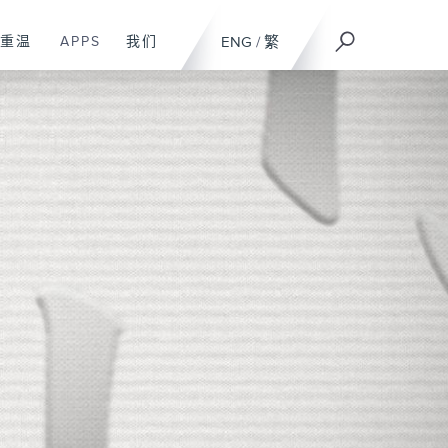
重温
APPS
我们
ENG
/
繁