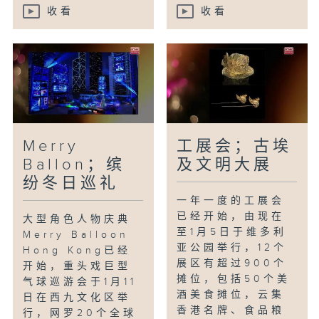
收看
收看
Merry
工展会；古埃
Ballon；缤
及文明大展
纷冬日巡礼
一年一度的工展会
已经开始，由现在
大型角色人物庆典
至1月5日于维多利
Merry Balloon
亚公园举行，12个
Hong Kong已经
展区有超过900个
开始，重头戏巨型
摊位，包括50个美
气球巡游会于1月11
酒美食摊位，云集
日在西九文化区举
香港名牌、食品粮
行，网罗20个全球