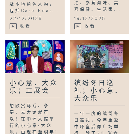
油、参茸海味、美
及本地角色人物，
容保健、生活家...
包括Care Bear...
22/12/2025
19/12/2025
收看
收看
小心意．大众
缤纷冬日巡
乐；工展会
礼；小心意．
大众乐
想欣赏马戏、杂
耍，去大馆就可
一年一度的缤纷冬
以！在中环大馆举
日巡礼，今年重返
行的小心意•大众
中环皇后像广场举
乐，由现在至明年1
行，除了20 米六