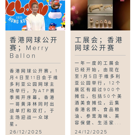
香港网球公开
工展会；香港
赛；Merry
网球公开赛
Ballon
一年一度的工展会
已经开始，由现在
香港网球公开赛，1
至1月5日于维多利
月4日至11日会于维
亚公园举行，12个
多利亚公园网球主
展区有超过900个
场举行，为ATP赛
摊位，包括50个美
季揭开序幕。香港
酒美食摊位，云集
一哥黄泽林同时出
香港名牌、食品粮
战单打和双打，于
油、参茸海味、美
主场迎战一众球
容保健、生活家...
星。
...
26/12/2025
24/12/2025