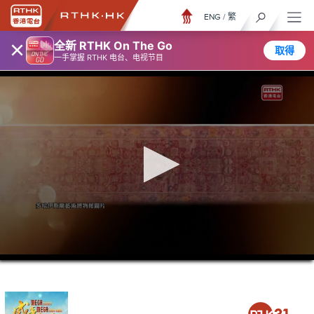
ENG
/
繁
×
全新 RTHK On The Go
取得
一手掌握 RTHK 电台、电视节目
0
seconds
of
3
minutes,
7