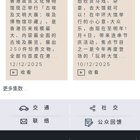
香港故宫文化博物
想欣赏马戏、杂
馆现正举行「古埃
耍，去大馆就可
及文明大展：埃及
以！在中环大馆举
博物馆珍藏」，是
行的小心意•大众
香港历来规模最
乐，由现在至明年1
大、内容最全面的
月4日，带来连串节
古埃及展览，展出
庆活动，焦点节目
250件珍贵文物，
之一是今年再度登
全部均首度在港...
场的「玩转大馆...
12/12/2025
10/12/2025
收看
收看
更多集数 ...
交 通
社 交
联 络
公众回馈