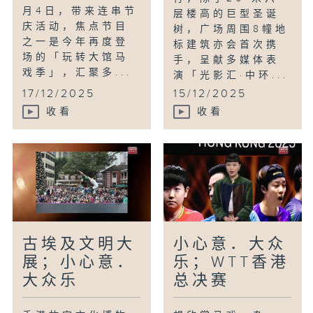
月4日，带来连串节
层楼高的巨型圣诞
庆活动，焦点节目
树，广场周围8幢地
之一是今年再度登
标建筑亦会首次携
场的「玩转大馆马
手，呈献多媒体表
戏季」，汇聚多...
演「光影汇·中环...
17/12/2025
15/12/2025
收看
收看
古埃及文明大
小心意．大众
展；小心意．
乐；WTT香港
大众乐
总决赛