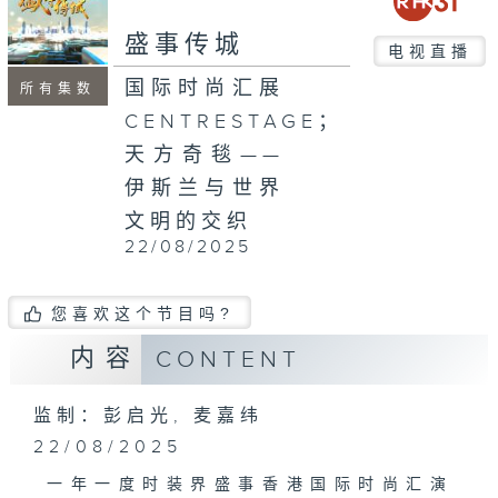
seconds
盛事传城
电视直播
国际时尚汇展
所有集数
CENTRESTAGE；
天方奇毯——
伊斯兰与世界
文明的交织
22/08/2025
您喜欢这个节目吗?
内容
CONTENT
监制：彭启光, 麦嘉纬
22/08/2025
一年一度时装界盛事香港国际时尚汇演