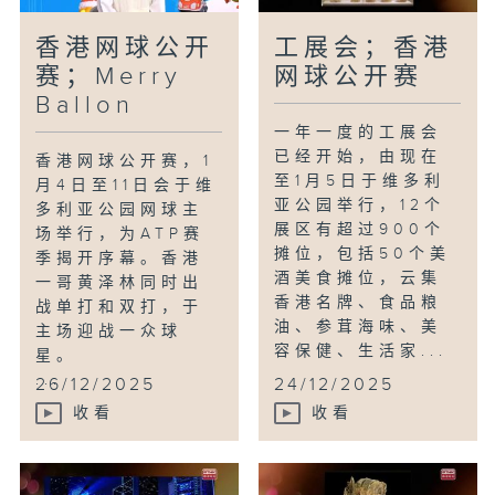
香港网球公开
工展会；香港
赛；Merry
网球公开赛
Ballon
一年一度的工展会
已经开始，由现在
香港网球公开赛，1
至1月5日于维多利
月4日至11日会于维
亚公园举行，12个
多利亚公园网球主
展区有超过900个
场举行，为ATP赛
摊位，包括50个美
季揭开序幕。香港
酒美食摊位，云集
一哥黄泽林同时出
香港名牌、食品粮
战单打和双打，于
油、参茸海味、美
主场迎战一众球
容保健、生活家...
星。
...
26/12/2025
24/12/2025
收看
收看