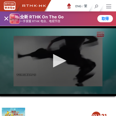
ENG
/
繁
×
全新 RTHK On The Go
取得
一手掌握 RTHK 电台、电视节目
0
seconds
of
0
seconds