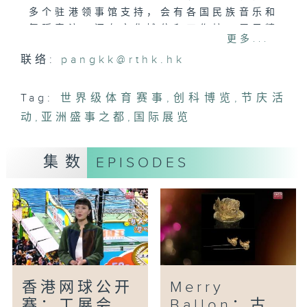
多个驻港领事馆支持，会有各国民族音乐和
舞蹈表演，还有文化摊位和工作坊，展示精
更多...
致的民族传统服饰、手工艺、特色小食等。
联络:
pangkk@rthk.hk
Tag:
世界级体育赛事
,
创科博览
,
节庆活
动
,
亚洲盛事之都
,
国际展览
集数
EPISODES
香港网球公开
Merry
赛；工展会
Ballon；古