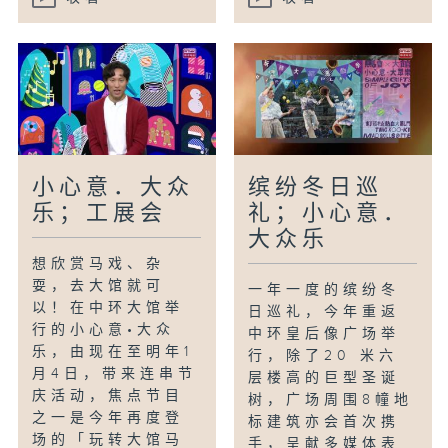
小心意．大众
缤纷冬日巡
乐；工展会
礼；小心意．
大众乐
想欣赏马戏、杂
耍，去大馆就可
一年一度的缤纷冬
以！在中环大馆举
日巡礼，今年重返
行的小心意•大众
中环皇后像广场举
乐，由现在至明年1
行，除了20 米六
月4日，带来连串节
层楼高的巨型圣诞
庆活动，焦点节目
树，广场周围8幢地
之一是今年再度登
标建筑亦会首次携
场的「玩转大馆马
手，呈献多媒体表