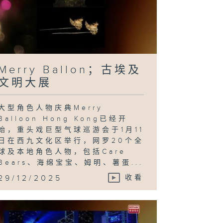
心意．大众乐；
TT香港总决赛
Merry Ballon；古埃及
文明大展
大型角色人物庆典Merry
Balloon Hong Kong已经开
始，重头戏巨型气球巡游会于1月11
日在西九文化区举行，网罗20个全
球及本地角色人物，包括Care
Bears、海绵宝宝、姆明、薯蛋...
29/12/2025
收看