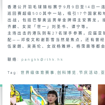
明
香港公开羽毛球锦标赛于9月9日至14日一
巡回赛超级500其中一站，吸引17个国家和
出战，包括巴黎奥运男单金牌得主安赛龙，
小
齐麟、女双「世一」刘圣书、谭宁等。
工
主场出击的港队则有27名球手参赛，应届亚
配——邓俊文和谢影雪当然是焦点，还有曾经
伍家朗、吴英伦、女双杨雅婷、杨霈霖等都
缤
心
联络:
pangkk@rthk.hk
Tag:
世界级体育赛事
,
创科博览
,
节庆活动
,
古
小