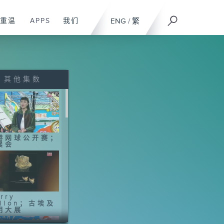
重温
APPS
我们
ENG
/
繁
其他集数
港网球公开赛；
展会
rry
allon；古埃及
明大展