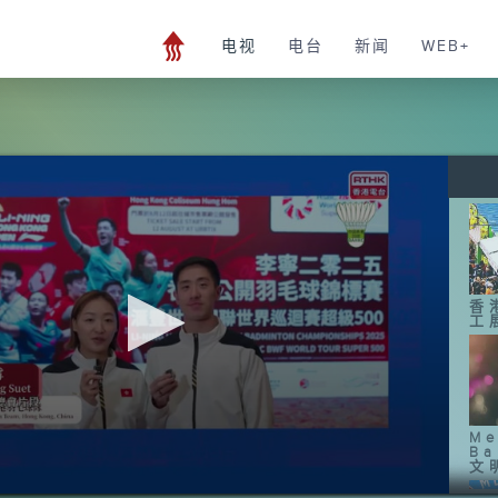
电视
电台
新闻
WEB+
香
工
Me
B
文