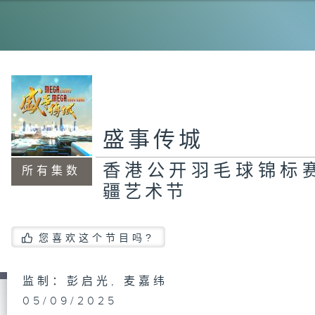
香
Me
盛事传城
工
公
香港公开羽毛球锦标
所有集数
疆艺术节
Me
B
您喜欢这个节目吗?
日
监制：彭启光, 麦嘉纬
05/09/2025
工