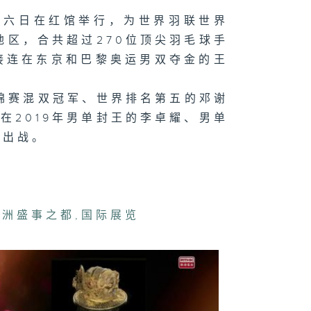
大展
连六日在红馆举行，为世界羽联世界
地区，合共超过270位顶尖羽毛球手
接连在东京和巴黎奥运男双夺金的王
心意．大众乐；
展会
锦赛混双冠军、世界排名第五的邓谢
在2019年男单封王的李卓耀、男单
会出战。
纷冬日巡礼；小
意．大众乐
亚洲盛事之都
,
国际展览
埃及文明大展；
心意．大众乐