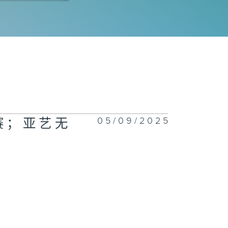
港网球公开赛；
rry Ballon
展会；香港网球
开赛
05/09/2025
赛；亚艺无
rry
allon；缤纷冬
巡礼
展会；古埃及文