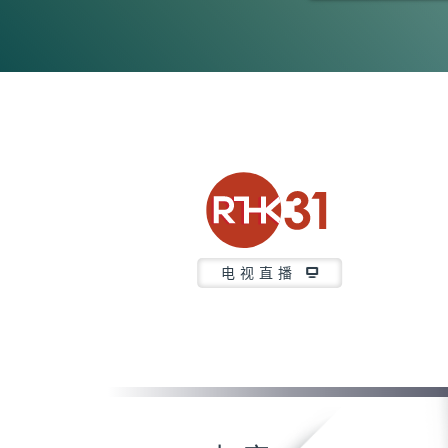
0
seconds
of
3
minutes,
7
seconds
Volume
90%
电视直播