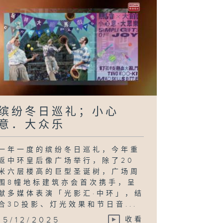
缤纷冬日巡礼；小心
意．大众乐
一年一度的缤纷冬日巡礼，今年重
返中环皇后像广场举行，除了20
米六层楼高的巨型圣诞树，广场周
围8幢地标建筑亦会首次携手，呈
献多媒体表演「光影汇·中环」，结
合3D投影、灯光效果和节日音...
15/12/2025
收看