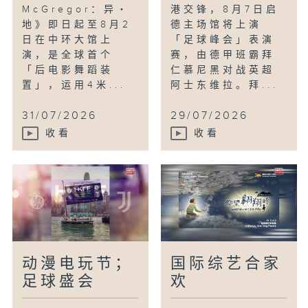
McGregor：异・
港交锋，8月7日启
地》即日起至8月2
德主场馆将上演
日在中环大馆上
「足球峰会」表演
演，是全球首个
赛，由德甲班霸拜
「后电影舞蹈装
仁慕尼黑对战英超
置」，运用4米...
阿士东维拉。拜...
31/07/2026
29/07/2026
收看
收看
动漫电玩节；
国际综艺合家
足球盛会
欢