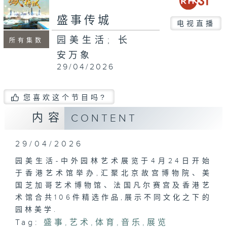
seconds
盛事传城
电视直播
园美生活; 长
所有集数
安万象
29/04/2026
您喜欢这个节目吗?
内容
CONTENT
29/04/2026
园美生活-中外园林艺术展览于4月24日开始
于香港艺术馆举办,汇聚北京故宫博物院、美
国芝加哥艺术博物馆、法国凡尔赛宫及香港艺
术馆合共106件精选作品,展示不同文化之下的
园林美学.
Tag:
盛事
,
艺术
,
体育
,
音乐
,
展览