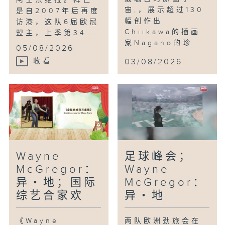
阿士东维拉。拜仁
宙,，展示超过130
是自2007年后再度
幅创作出
访港，这队6届欧冠
Chiikawa的插画
盟主，上季第34...
家Nagano的珍...
05/08/2026
收看
03/08/2026
Wayne
足球峰会；
McGregor：
Wayne
异・地；国际
McGregor：
综艺合家欢
异・地
《Wayne
两队欧洲劲旅会在