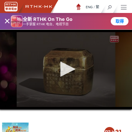
ENG
/
繁
×
全新 RTHK On The Go
取得
一手掌握 RTHK 电台、电视节目
0
seconds
of
3
minutes,
6