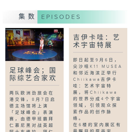
集数
EPISODES
吉伊卡哇：艺
术宇宙特展
即日起至9月6日，
尖沙咀K11 MUSEA
足球峰会；国
和邻近海滨正举行
际综艺合家欢
Chiikawa吉伊卡
哇：艺术宇宙特
展，将Chiikawa
两队欧洲劲旅会在
的世界分成4个宇宙
港交锋，8月7日启
领域，引领观众探
德主场馆将上演
索作品的创作脉
「足球峰会」表演
络。
赛，由德甲班霸拜
在6楼的室内展区有
仁慕尼黑对战英超
最瞩目的原画宇