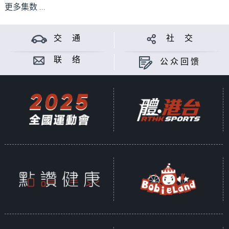
更多集数 ...
交 通
社 交
联 络
公众回馈