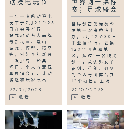
动漫电玩节
世界剑击锦标
赛；足球盛会
一年一度的动漫电
玩节于7月24至28
世界剑击锦标赛今
日在会展举行，一
届第一次由香港主
站式尽览各大品牌
办，7月22至30日
最新动画、漫画、
于亚博举行，云集
游戏、模型、精品
120个国家和地
等，例如今年新设
区，超过1千名顶尖
「发掘岛：经典．
剑手，竞逐男女子
怀旧．个人收藏玩
花剑、重剑、佩剑
具展销会」，让动
的个人与团体合共
漫迷和玩家展出...
12个项目。主场...
22/07/2026
20/07/2026
收看
收看