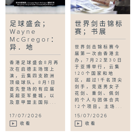
足球盛会；
世界剑击锦标
Wayne
赛；书展
McGregor：
异．地
世界剑击锦标赛今
届第一次由香港主
办，7月22至30日
香港足球盛会8月再
于亚博举行，云集
次在启德主场馆上
120个国家和地
演，云集四支欧洲
区，超过1千名顶尖
顶级球队。8月1日
剑手，竞逐男女子
首先登场的有应届
花剑、重剑、佩剑
英超亚军曼城，以
的个人与团体合共
及意甲盟主国际...
12个项目。主场...
17/07/2026
15/07/2026
收看
收看