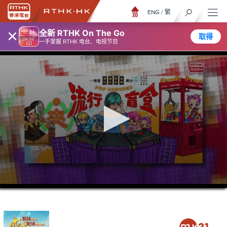
ENG
/
繁
×
全新 RTHK On The Go
取得
一手掌握 RTHK 电台、电视节目
0
seconds
of
3
minutes,
7