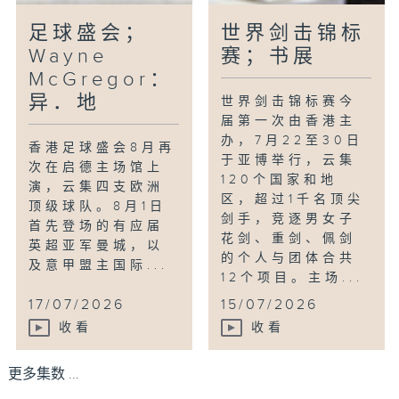
足球盛会；
世界剑击锦标
Wayne
赛；书展
McGregor：
异．地
世界剑击锦标赛今
届第一次由香港主
办，7月22至30日
香港足球盛会8月再
于亚博举行，云集
次在启德主场馆上
120个国家和地
演，云集四支欧洲
区，超过1千名顶尖
顶级球队。8月1日
剑手，竞逐男女子
首先登场的有应届
花剑、重剑、佩剑
英超亚军曼城，以
的个人与团体合共
及意甲盟主国际...
12个项目。主场...
17/07/2026
15/07/2026
收看
收看
更多集数 ...