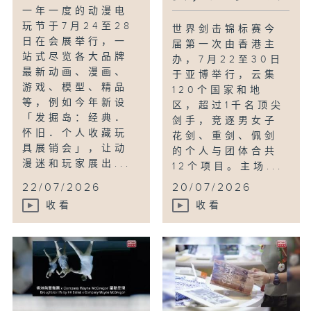
一年一度的动漫电
玩节于7月24至28
世界剑击锦标赛今
日在会展举行，一
届第一次由香港主
站式尽览各大品牌
办，7月22至30日
最新动画、漫画、
于亚博举行，云集
游戏、模型、精品
120个国家和地
等，例如今年新设
区，超过1千名顶尖
「发掘岛：经典．
剑手，竞逐男女子
怀旧．个人收藏玩
花剑、重剑、佩剑
具展销会」，让动
的个人与团体合共
漫迷和玩家展出...
12个项目。主场...
22/07/2026
20/07/2026
收看
收看