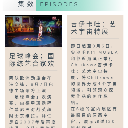
集数
EPISODES
吉伊卡哇：艺
术宇宙特展
即日起至9月6日，
尖沙咀K11 MUSEA
足球峰会；国
和邻近海滨正举行
际综艺合家欢
Chiikawa吉伊卡
哇：艺术宇宙特
展，将Chiikawa
两队欧洲劲旅会在
的世界分成4个宇宙
港交锋，8月7日启
领域，引领观众探
德主场馆将上演
索作品的创作脉
「足球峰会」表演
络。
赛，由德甲班霸拜
在6楼的室内展区有
仁慕尼黑对战英超
最瞩目的原画宇
阿士东维拉。拜仁
宙,，展示超过130
是自2007年后再度