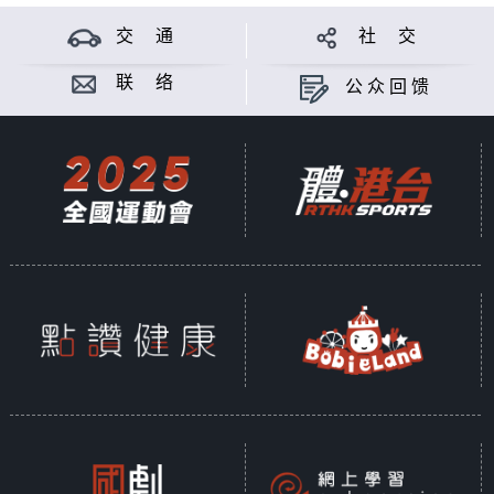
交 通
社 交
联 络
公众回馈