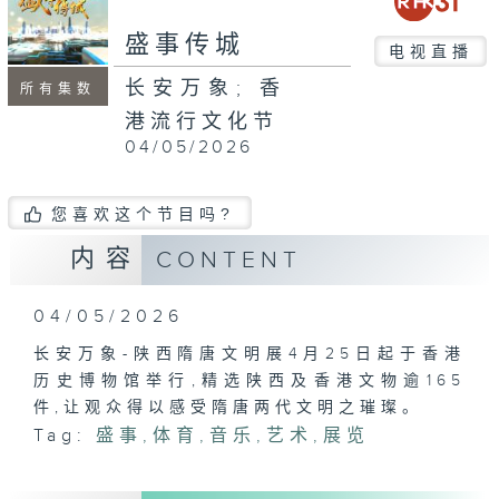
seconds
盛事传城
电视直播
长安万象; 香
所有集数
港流行文化节
04/05/2026
您喜欢这个节目吗?
内容
CONTENT
04/05/2026
长安万象-陕西隋唐文明展4月25日起于香港
历史博物馆举行,精选陕西及香港文物逾165
件,让观众得以感受隋唐两代文明之璀璨。
Tag:
盛事
,
体育
,
音乐
,
艺术
,
展览