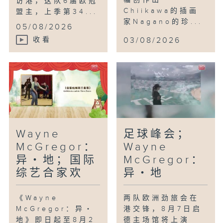
幅创作出
访港，这队6届欧冠
Chiikawa的插画
盟主，上季第34...
家Nagano的珍...
05/08/2026
收看
03/08/2026
Wayne
足球峰会；
McGregor：
Wayne
异・地；国际
McGregor：
综艺合家欢
异・地
《Wayne
两队欧洲劲旅会在
McGregor：异・
港交锋，8月7日启
地》即日起至8月2
德主场馆将上演