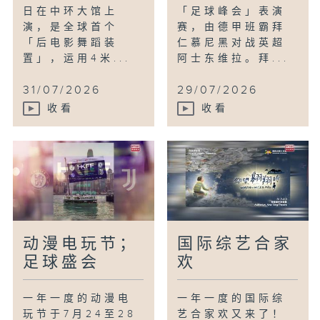
日在中环大馆上
「足球峰会」表演
演，是全球首个
赛，由德甲班霸拜
「后电影舞蹈装
仁慕尼黑对战英超
置」，运用4米...
阿士东维拉。拜...
31/07/2026
29/07/2026
收看
收看
动漫电玩节；
国际综艺合家
足球盛会
欢
一年一度的动漫电
一年一度的国际综
玩节于7月24至28
艺合家欢又来了！