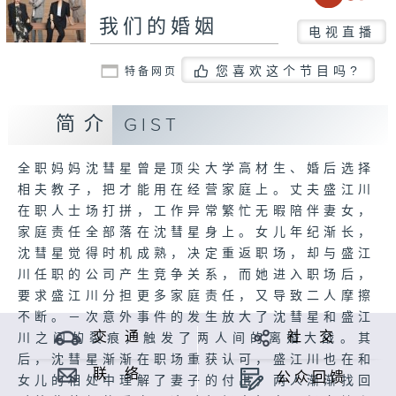
我们的婚姻
电视直播
您喜欢这个节目吗?
特备网页
简介
GIST
全职妈妈沈彗星曾是顶尖大学高材生、婚后选择
相夫教子，把才能用在经营家庭上。丈夫盛江川
在职人士场打拼，工作异常繁忙无暇陪伴妻女，
家庭责任全部落在沈彗星身上。女儿年纪渐长，
沈彗星觉得时机成熟，决定重返职场，却与盛江
川任职的公司产生竞争关系，而她进入职场后，
要求盛江川分担更多家庭责任，又导致二人摩擦
不断。－次意外事件的发生放大了沈彗星和盛江
交 通
社 交
川之间的裂痕，触发了两人间的离婚大战。其
后，沈彗星渐渐在职场重获认可，盛江川也在和
联 络
公众回馈
女儿的相处中理解了妻子的付出，两人渐渐找回