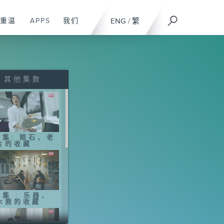
重温
APPS
我们
ENG
/
繁
其他集数
6集: 陨石、老
片的收藏
5集 : 乐器、
木熊的收藏