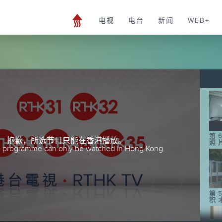
电视
电台
新闻
WEB+
第
抱歉，所选节目只能在香港播放。
照
he programme can only be watched in Hong Kong.
第
积