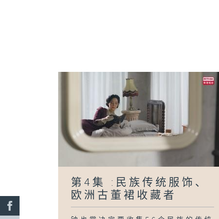
第4集 :民族传统服饰、
欧洲古董裙收藏者