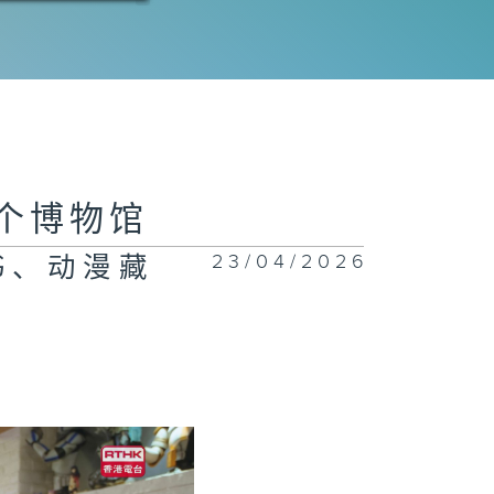
4集 :民族传统
饰、欧洲古董裙
藏者
3集：猫壶、搪
是个博物馆
杯的收藏
23/04/2026
书、动漫藏
1集：老物件、
学元素的收藏者