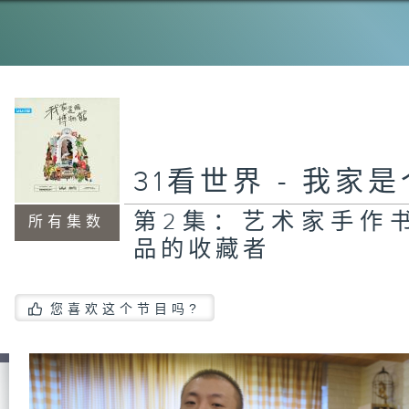
第
服
收
第
31看世界 - 我家
瓷
第2集：艺术家手作
所有集数
品的收藏者
第
化
您喜欢这个节目吗?