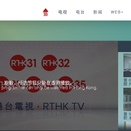
电视
电台
新闻
WEB+
第
抱歉，所选节目只能在香港播放。
照
he programme can only be watched in Hong Kong.
第
积