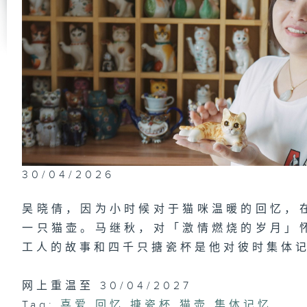
30/04/2026
吴晓倩，因为小时候对于猫咪温暖的回忆，
一只猫壶。马继秋，对「激情燃烧的岁月」
工人的故事和四千只搪瓷杯是他对彼时集体
网上重温至 30/04/2027
Tag:
喜爱
,
回忆
,
搪瓷杯
,
猫壶
,
集体记忆