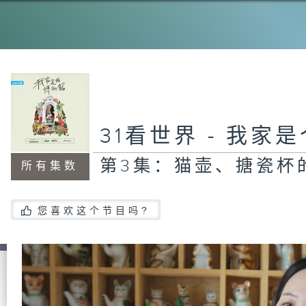
第
服
收
第
31看世界 - 我家
作
收
第3集：猫壶、搪瓷杯
所有集数
您喜欢这个节目吗?
第
化