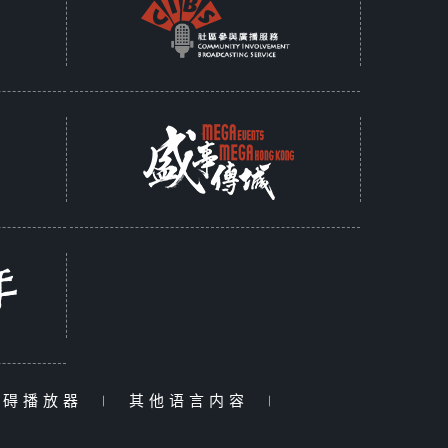
障碍播放器
|
其他语言内容
|