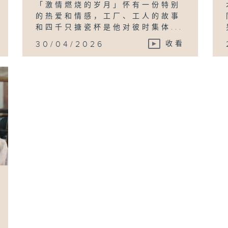
「激情燃烧的岁月」怀有一份特别
的热爱和情感，工厂、工人的故事
和四千只搪瓷杯是他对彼时集体...
30/04/2026
收看