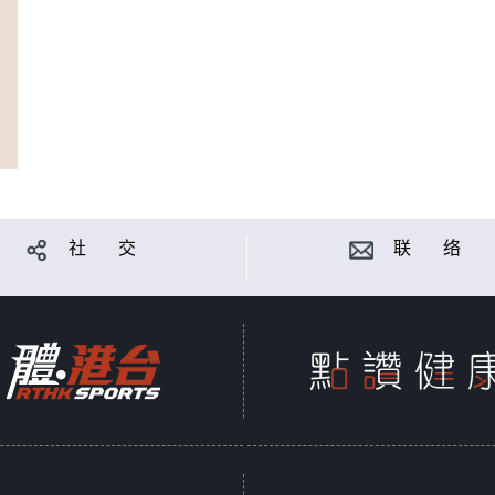
社 交
联 络