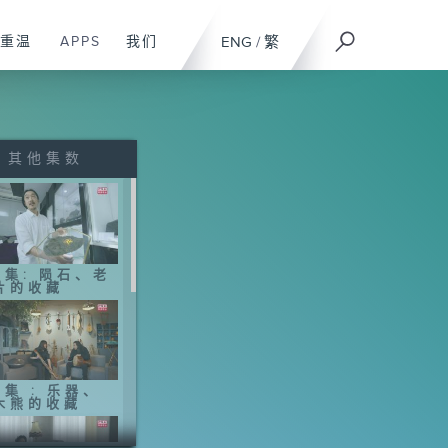
重温
APPS
我们
ENG
/
繁
其他集数
6集: 陨石、老
片的收藏
5集 : 乐器、
木熊的收藏