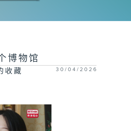
4集 :民族传统
饰、欧洲古董裙
藏者
2集：艺术家手
是个博物馆
书、动漫藏品的
藏者
30/04/2026
的收藏
1集：老物件、
学元素的收藏者