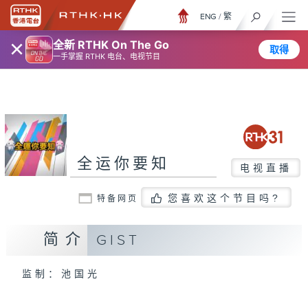
ENG
/
繁
×
全新 RTHK On The Go
取得
一手掌握 RTHK 电台、电视节目
全运你要知
电视直播
您喜欢这个节目吗?
特备网页
简介
GIST
监制：池国光