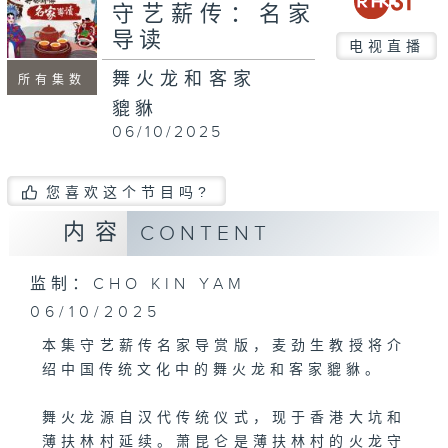
seconds
守艺薪传：名家
导读
电视直播
舞火龙和客家
所有集数
貔貅
06/10/2025
您喜欢这个节目吗?
内容
CONTENT
监制：CHO KIN YAM
06/10/2025
本集守艺薪传名家导赏版，麦劲生教授将介
绍中国传统文化中的舞火龙和客家貔貅。
舞火龙源自汉代传统仪式，现于香港大坑和
薄扶林村延续。萧昆仑是薄扶林村的火龙守