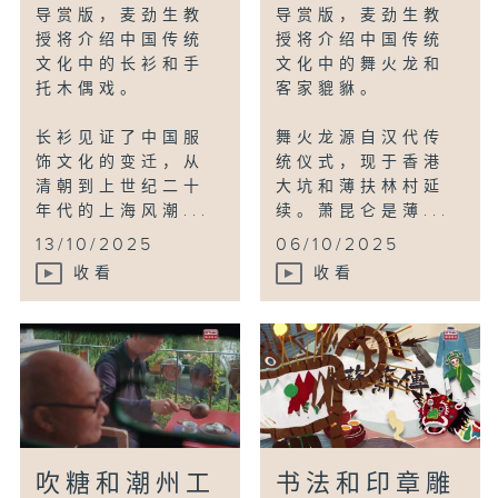
导赏版，麦劲生教
导赏版，麦劲生教
授将介绍中国传统
授将介绍中国传统
文化中的长衫和手
文化中的舞火龙和
托木偶戏。
客家貔貅。
长衫见证了中国服
舞火龙源自汉代传
饰文化的变迁，从
统仪式，现于香港
清朝到上世纪二十
大坑和薄扶林村延
年代的上海风潮...
续。萧昆仑是薄...
13/10/2025
06/10/2025
收看
收看
吹糖和潮州工
书法和印章雕