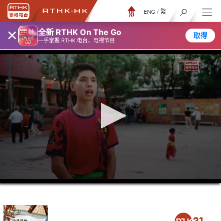
ENG
/
繁
×
全新 RTHK On The Go
取得
一手掌握 RTHK 电台、电视节目
0
seconds
of
23
minutes,
7