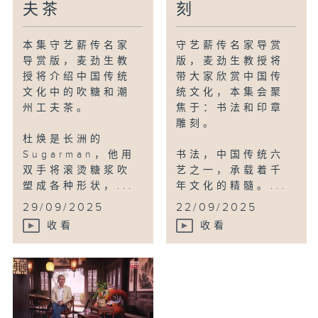
夫茶
刻
本集守艺薪传名家
守艺薪传名家导赏
导赏版，麦劲生教
版，麦劲生教授将
授将介绍中国传统
带大家欣赏中国传
文化中的吹糖和潮
统文化，本集会聚
州工夫茶。
焦于：书法和印章
雕刻。
杜焕是长洲的
Sugarman，他用
书法，中国传统六
双手将滚烫糖浆吹
艺之一，承载着千
塑成各种形状，...
年文化的精髓。...
29/09/2025
22/09/2025
收看
收看