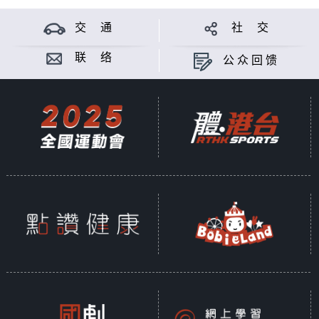
交 通
社 交
联 络
公众回馈