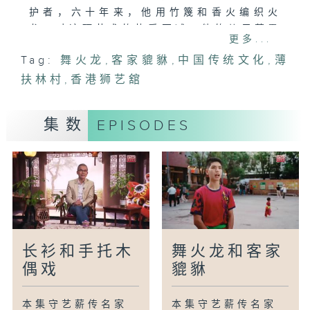
护者，六十年来，他用竹篾和香火编织火
龙，对这项艺术的热爱不减。他的儿子萧震
更多...
南承袭了父亲的热情，两人携手开办工作
Tag:
舞火龙
,
客家貔貅
,
中国传统文化
,
薄
坊，教授制作迷你火龙的技巧，让这项传统
扶林村
在现代社会中重获新生。
,
香港狮艺舘
客家貔貅则是香港传统文化的一个鲜为人知
集数
EPISODES
的故事。资深传承人钟浩声将南鹰爪门白鹤
派融入貔貅表演，成立香港狮艺舘，致力推
广客家文化。他的儿子作为第七代传人，继
续传承这三百年的艺术，见证香港文化的生
命力。
长衫和手托木
舞火龙和客家
偶戏
貔貅
本集守艺薪传名家
本集守艺薪传名家