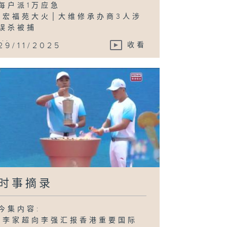
每户派1万应急
-宏福苑大火│大维修承办商3人涉
误杀被捕
...
29/11/2025
收看
时事摘录
今集内容:
-李家超向李强汇报香港重要国际