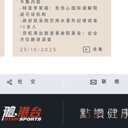
今集内容:
-特首李家超：有信心国际调解院
成可信机构
-政府就采购饮用水事件纪律调查
10多人
-货机滑出跑道事故陈美宝：会全
方位跟进调查
...
25/10/2025
收看
社 交
联 络