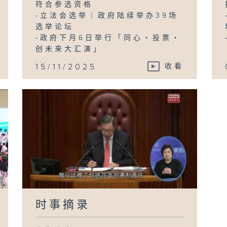
符合参选资格
-立法会选举｜政府陆续举办39场
选举论坛
-政府下月6日举行「同心・投票・
创未来大汇演」
...
15/11/2025
收看
时事摘录