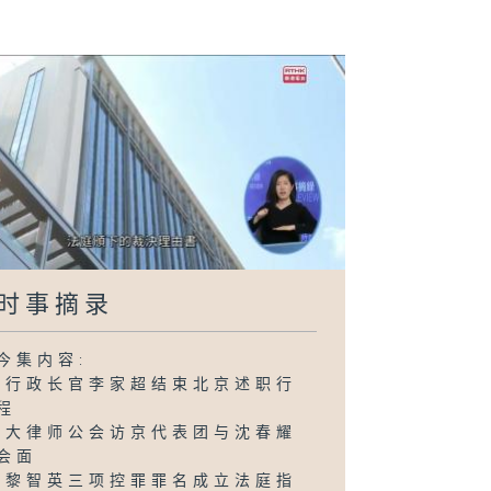
时事摘录
今集内容:
-行政长官李家超结束北京述职行
程
-大律师公会访京代表团与沈春耀
会面
-黎智英三项控罪罪名成立法庭指