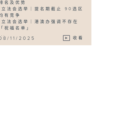
排名及优势
-立法会选举｜提名期截止 90选区
均有竞争
-立法会选举｜港澳办强调不存在
「祝福名单」
...
08/11/2025
收看