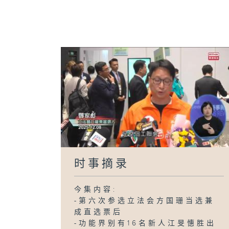
时事摘录
今集内容:
-第六次参选立法会方国珊当选兼
成直选票后
-功能界别有16名新人江旻憓胜出