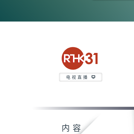
0
seconds
of
26
minutes,
6
seconds
Volume
90%
电视直播
内容