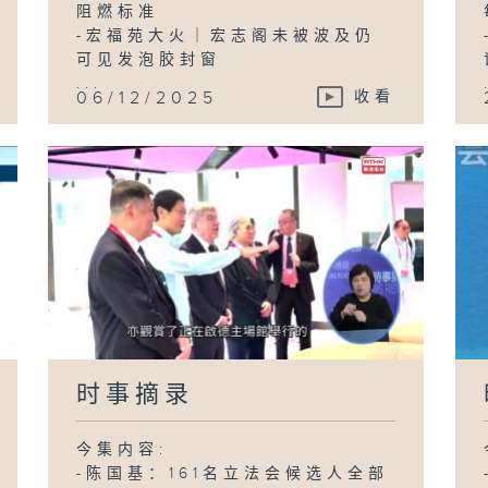
阻燃标准
-宏福苑大火｜宏志阁未被波及仍
可见发泡胶封窗
...
06/12/2025
收看
时事摘录
今集内容:
-陈国基：161名立法会候选人全部