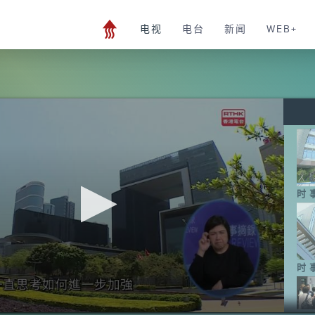
电视
电台
新闻
WEB+
时
时