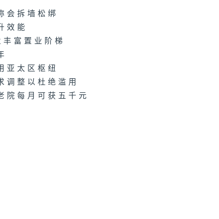
事摘录
超称会拆墙松绑
升效能
业丰富置业阶梯
年
事摘录
应用亚太区枢纽
要求调整以杜绝滥用
安老院每月可获五千元
事摘录
意
事摘录