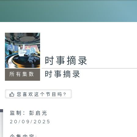
时
时
时事摘录
时事摘录
所有集数
时
您喜欢这个节目吗?
时
监制：彭启光
20/09/2025