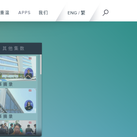
重温
APPS
我们
ENG
/
繁
其他集数
事摘录
事摘录