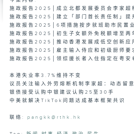
今集内容:
时
施政报告2025│成立北都发展委员会李家
施政报告2025│建立「部门首长责任制」提
施政报告2025│6项措施按步就班助市民置
施政报告2025│初生子女额外免税额增至两
时
施政报告2025│推动香港发展成低空创新
施政报告2025│雇主输入侍应和初级厨师
施政报告2025│领综援长者入住指定在粤
时
本港失业率3.7%维持不变
议员关注输入外劳熔断机制李家超：动态留
银债接受认购中银建议认购25至30手
时
中美就解决TikTok问题达成基本框架共识
联络:
pangkk@rthk.hk