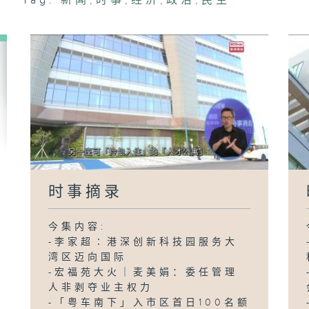
Tag:
新闻
,
时事
,
经济
,
政治
,
民生
时事摘录
今集内容:
-李家超∶港深创新科技园服务大
湾区迈向国际
-宏福苑大火｜麦美娟：委任管理
人非剥夺业主权力
-「粤车南下」入市区首日100名额