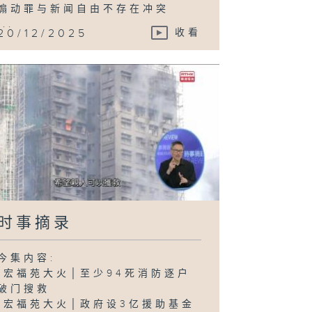
煽动罪与新闻自由不存在冲突
...
20/12/2025
收看
时事摘录
今集内容:
-宏福苑大火│至少94死消防逐户
破门搜救
-宏福苑大火│政府设3亿援助基金