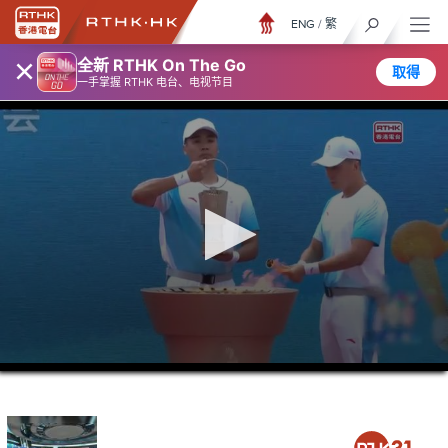
ENG
/
繁
×
全新 RTHK On The Go
取得
一手掌握 RTHK 电台、电视节目
0
seconds
of
26
minutes,
7