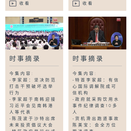
收看
收看
时事摘录
时事摘录
今集内容:
今集内容:
-李家超：坚决防范
-特首李家超：有信
打击干预破坏选举
心国际调解院成可
行为
信机构
-李家超于南韩迎接
-政府就采购饮用水
习近平会见南韩港
事件纪律调查10多
人等代表
人
-陈茂波于沙特出席
-货机滑出跑道事故
未来投资倡议大会
陈美宝：会全方位