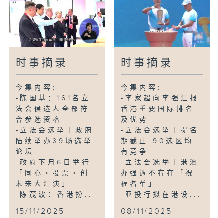
时事摘录
时事摘录
今集内容:
今集内容:
-陈国基：161名立
-李家超向李强汇报
法会候选人全部符
香港重要国际排名
合参选资格
及优势
-立法会选举｜政府
-立法会选举｜提名
陆续举办39场选举
期截止 90选区均
论坛
有竞争
-政府下月6日举行
-立法会选举｜港澳
「同心・投票・创
办强调不存在「祝
未来大汇演」
福名单」
-陈茂波：香港扮...
-亚投行拟在港设...
15/11/2025
08/11/2025