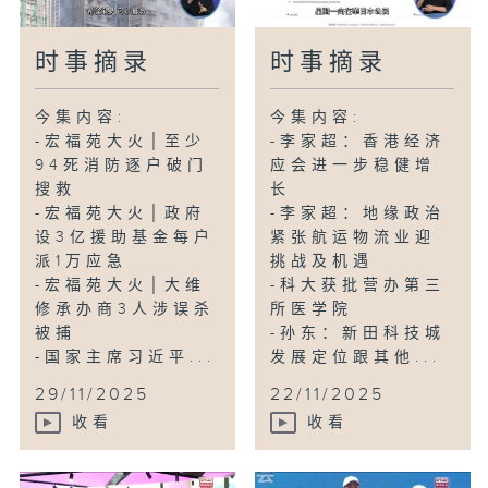
时事摘录
时事摘录
今集内容:
今集内容:
-宏福苑大火│至少
-李家超：香港经济
94死消防逐户破门
应会进一步稳健增
搜救
长
-宏福苑大火│政府
-李家超：地缘政治
设3亿援助基金每户
紧张航运物流业迎
派1万应急
挑战及机遇
-宏福苑大火│大维
-科大获批营办第三
修承办商3人涉误杀
所医学院
被捕
-孙东：新田科技城
-国家主席习近平...
发展定位跟其他...
29/11/2025
22/11/2025
收看
收看