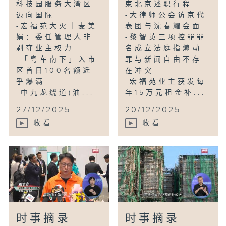
科技园服务大湾区
束北京述职行程
迈向国际
-大律师公会访京代
-宏福苑大火｜麦美
表团与沈春耀会面
娟：委任管理人非
-黎智英三项控罪罪
剥夺业主权力
名成立法庭指煽动
-「粤车南下」入市
罪与新闻自由不存
区首日100名额近
在冲突
乎爆满
-宏福苑业主获发每
-中九龙绕道(油...
年15万元租金补...
27/12/2025
20/12/2025
收看
收看
时事摘录
时事摘录