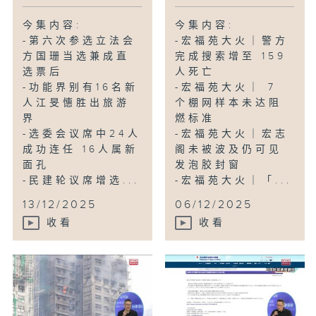
今集内容:
今集内容:
-第六次参选立法会
-宏福苑大火｜警方
方国珊当选兼成直
完成搜索增至 159
选票后
人死亡
-功能界别有16名新
-宏福苑大火｜ 7
人江旻憓胜出旅游
个棚网样本未达阻
界
燃标准
-选委会议席中24人
-宏福苑大火｜宏志
成功连任 16人属新
阁未被波及仍可见
面孔
发泡胶封窗
-民建轮议席增选...
-宏福苑大火｜「...
13/12/2025
06/12/2025
收看
收看