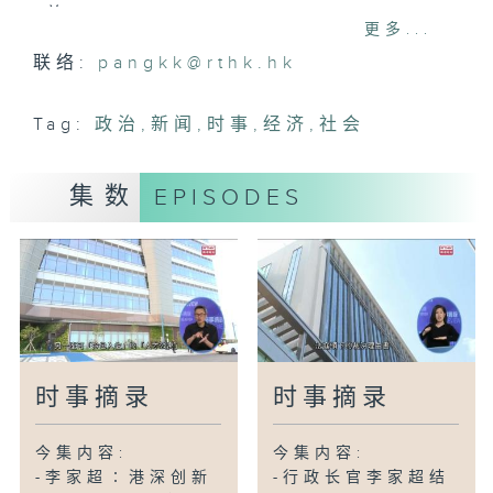
单」
更多...
-亚投行拟在港设办事处政府欢迎并提供支
联络:
pangkk@rthk.hk
援
- QS亚洲大学排名港大膺首位
Tag:
政治
,
新闻
,
时事
,
经济
,
社会
-房委会放宽资助出售单位转让限制
- JPEX虚拟货币骗案警方检控16人
集数
EPISODES
-十五运会｜50名火炬手香港参与传递
-东九文化中心揭幕
-医委会终止脑瘫男婴研讯卢宠茂促检视调
查制度
-机场自动化转机停车场本月中启用
时事摘录
时事摘录
今集内容:
今集内容:
-李家超∶港深创新
-行政长官李家超结