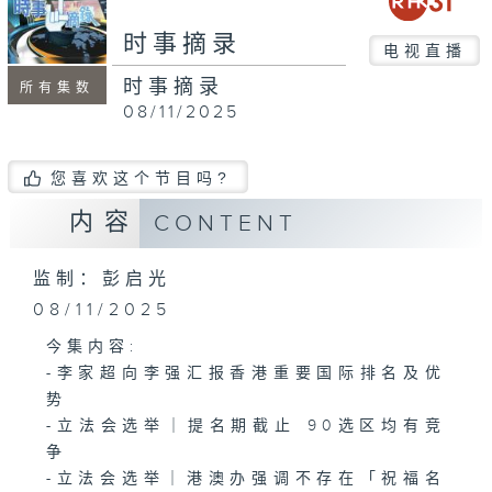
seconds
时事摘录
电视直播
时事摘录
所有集数
08/11/2025
您喜欢这个节目吗?
内容
CONTENT
监制：彭启光
08/11/2025
今集内容:
-李家超向李强汇报香港重要国际排名及优
势
-立法会选举｜提名期截止 90选区均有竞
争
-立法会选举｜港澳办强调不存在「祝福名