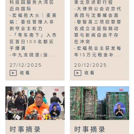
科技园服务大湾区
束北京述职行程
迈向国际
-大律师公会访京代
-宏福苑大火｜麦美
表团与沈春耀会面
娟：委任管理人非
-黎智英三项控罪罪
剥夺业主权力
名成立法庭指煽动
-「粤车南下」入市
罪与新闻自由不存
区首日100名额近
在冲突
乎爆满
-宏福苑业主获发每
-中九龙绕道(油...
年15万元租金补...
27/12/2025
20/12/2025
收看
收看
时事摘录
时事摘录