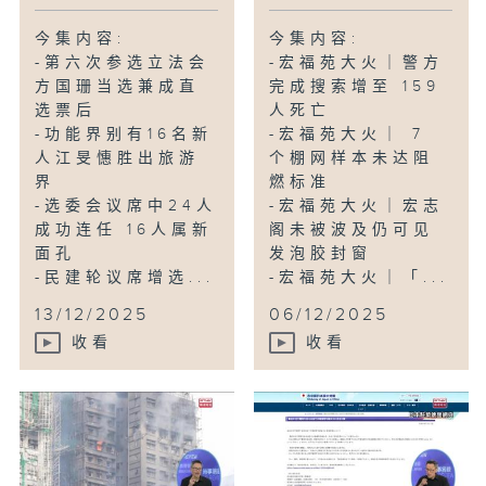
今集内容:
今集内容:
-第六次参选立法会
-宏福苑大火｜警方
方国珊当选兼成直
完成搜索增至 159
选票后
人死亡
-功能界别有16名新
-宏福苑大火｜ 7
人江旻憓胜出旅游
个棚网样本未达阻
界
燃标准
-选委会议席中24人
-宏福苑大火｜宏志
成功连任 16人属新
阁未被波及仍可见
面孔
发泡胶封窗
-民建轮议席增选...
-宏福苑大火｜「...
13/12/2025
06/12/2025
收看
收看