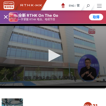
ENG
/
繁
×
全新 RTHK On The Go
取得
一手掌握 RTHK 电台、电视节目
0
seconds
of
26
minutes,
7