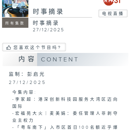
seconds
时事摘录
电视直播
时事摘录
所有集数
27/12/2025
您喜欢这个节目吗?
内容
CONTENT
监制：彭启光
27/12/2025
今集内容:
-李家超∶港深创新科技园服务大湾区迈向
国际
-宏福苑大火｜麦美娟：委任管理人非剥夺
业主权力
-「粤车南下」入市区首日100名额近乎爆