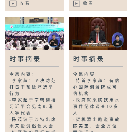
收看
收看
时事摘录
时事摘录
今集内容:
今集内容:
-李家超：坚决防范
-特首李家超：有信
打击干预破坏选举
心国际调解院成可
行为
信机构
-李家超于南韩迎接
-政府就采购饮用水
习近平会见南韩港
事件纪律调查10多
人等代表
人
-陈茂波于沙特出席
-货机滑出跑道事故
未来投资倡议大会
陈美宝：会全方位