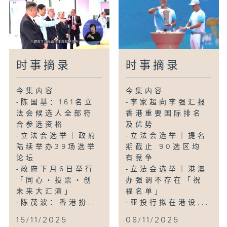
时事摘录
时事摘录
今集内容:
今集内容:
-陈国基：161名立
-李家超向李强汇报
法会候选人全部符
香港重要国际排名
合参选资格
及优势
-立法会选举｜政府
-立法会选举｜提名
陆续举办39场选举
期截止 90选区均
论坛
有竞争
-政府下月6日举行
-立法会选举｜港澳
「同心・投票・创
办强调不存在「祝
未来大汇演」
福名单」
-陈茂波：香港扮...
-亚投行拟在港设...
15/11/2025
08/11/2025