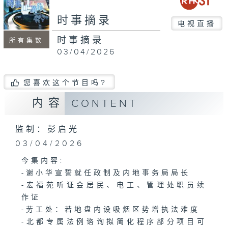
seconds
时事摘录
电视直播
时事摘录
所有集数
03/04/2026
您喜欢这个节目吗?
内容
CONTENT
监制：彭启光
03/04/2026
今集内容:
-谢小华宣誓就任政制及内地事务局局长
-宏福苑听证会居民、电工、管理处职员续
作证
-劳工处：若地盘内设吸烟区势增执法难度
-北都专属法例谘询拟简化程序部分项目可