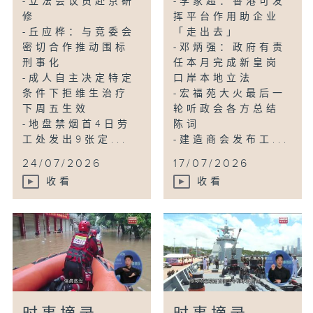
-立法会议员赴京研
-李家超：香港可发
修
挥平台作用助企业
-丘应桦：与竞委会
「走出去」
密切合作推动围标
-邓炳强：政府有责
刑事化
任本月完成新皇岗
-成人自主决定特定
口岸本地立法
条件下拒维生治疗
-宏福苑大火最后一
下周五生效
轮听政会各方总结
-地盘禁烟首4日劳
陈词
工处发出9张定...
-建造商会发布工...
24/07/2026
17/07/2026
收看
收看