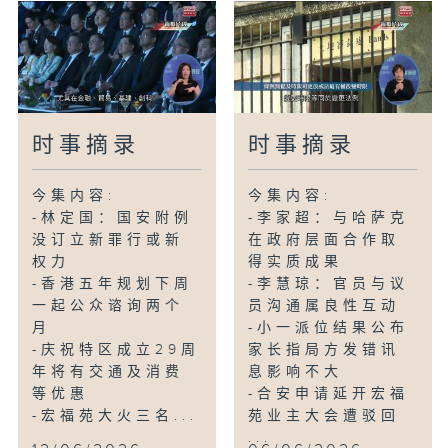
时事摘录
时事摘录
今集内容:
今集内容:
-林定国：国安附例
-李家超：与哈萨克
没订立新罪行或新
在政府层面合作取
权力
得实质成果
-香港五年规划下周
-李慧琼：官员与议
一起公众谘询两个
员沟通属良性互动
月
-小一派位结果公布
-庆祝特区成立29周
家长指局方发错讯
年将有交通及消费
息影响不大
等优惠
-合安申请延开宏福
-宏福苑大火三名...
苑业主大会遭驳回
...