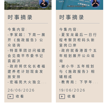
时事摘录
时事摘录
今集内容:
今集内容:
-李家超：下周一展
-夏宝龙最后一日行
开《施政报告》公
程考察货柜码头新
众谘询
皇岗口岸
-特首率团访问福建
-政府就香港首个五
会见南平市委书记
年规划展开公众谘
袁超洪
询
-政府将优化长者福
-谢小华:五年规划
建养老计划现金发
与《施政报告》相
放安排
辅相成
-宏福苑大火独立...
-教育局：下学年...
26/06/2026
19/06/2026
收看
收看