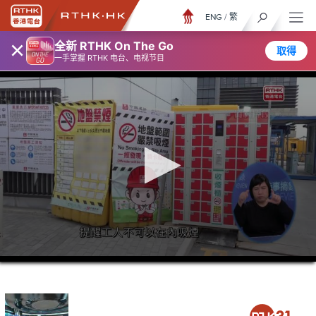
ENG
/
繁
×
全新 RTHK On The Go
取得
一手掌握 RTHK 电台、电视节目
0
seconds
of
26
minutes,
7