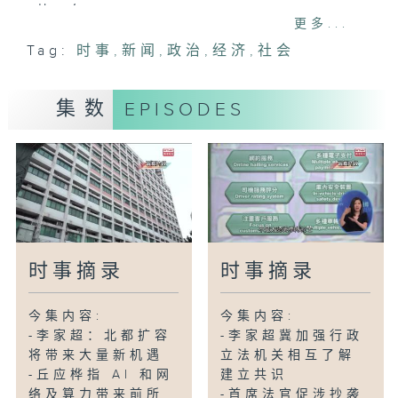
快一年
更多...
Tag:
时事
,
新闻
,
政治
,
经济
,
社会
-的士设电子缴费首日新任运输署署长视察
实况
-本月30日起禁止公众地方管有另类烟
集数
EPISODES
-本港2月零售业总销货价值350亿元按年
升19.3%
-启德智慧绿色集体运输系统方案获通过
-英基幼稚园前行政主任贪案 14被告囚8至
14个月
时事摘录
时事摘录
今集内容:
今集内容:
-李家超：北都扩容
-李家超冀加强行政
将带来大量新机遇
立法机关相互了解
-丘应桦指 AI 和网
建立共识
络及算力带来前所
-首席法官促涉抄袭