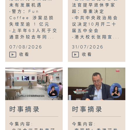
未有发展机遇
法官提早退休李家
-警方：Fun
超：尊重决定
Coffee 涉案总损
-中共中央政治局会
失增至逾 1 亿元
议决定10月开二十
-上半年63人死于交
届五中全会
通意外较去年同...
-港大校长张翔宣...
07/08/2026
31/07/2026
收看
收看
时事摘录
时事摘录
今集内容:
今集内容: