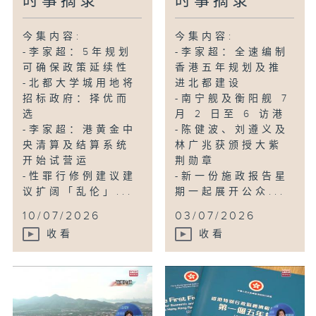
时事摘录
时事摘录
今集内容:
今集内容:
-李家超：5年规划
-李家超：全速编制
可确保政策延续性
香港五年规划及推
-北都大学城用地将
进北都建设
招标政府：择优而
-南宁舰及衡阳舰 7
选
月 2 日至 6 访港
-李家超：港黄金中
-陈健波、刘遵义及
央清算及结算系统
林广兆获颁授大紫
开始试营运
荆勋章
-性罪行修例建议建
-新一份施政报告星
议扩阔「乱伦」...
期一起展开公众...
10/07/2026
03/07/2026
收看
收看