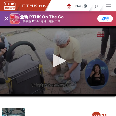
ENG
/
繁
×
全新 RTHK On The Go
取得
一手掌握 RTHK 电台、电视节目
0
seconds
of
26
minutes,
6