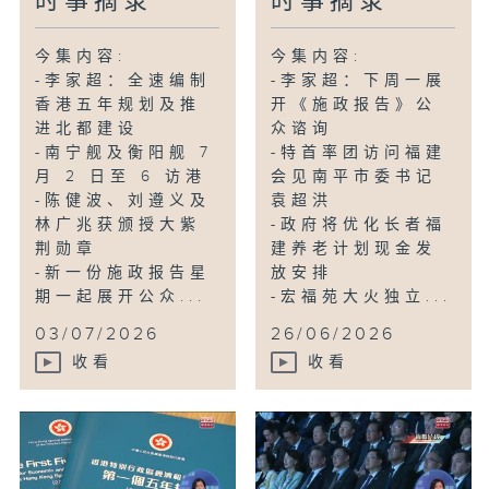
时事摘录
时事摘录
今集内容:
今集内容:
-李家超：全速编制
-李家超：下周一展
香港五年规划及推
开《施政报告》公
进北都建设
众谘询
-南宁舰及衡阳舰 7
-特首率团访问福建
月 2 日至 6 访港
会见南平市委书记
-陈健波、刘遵义及
袁超洪
林广兆获颁授大紫
-政府将优化长者福
荆勋章
建养老计划现金发
-新一份施政报告星
放安排
期一起展开公众...
-宏福苑大火独立...
03/07/2026
26/06/2026
收看
收看