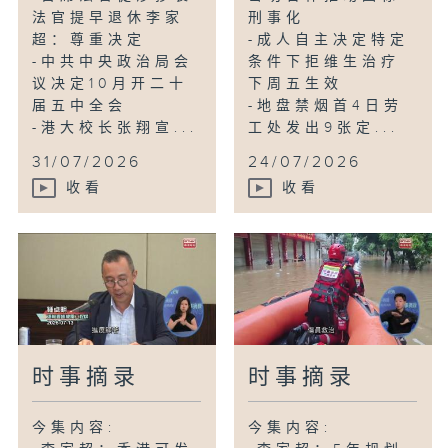
法官提早退休李家
刑事化
超：尊重决定
-成人自主决定特定
-中共中央政治局会
条件下拒维生治疗
议决定10月开二十
下周五生效
届五中全会
-地盘禁烟首4日劳
-港大校长张翔宣...
工处发出9张定...
31/07/2026
24/07/2026
收看
收看
时事摘录
时事摘录
今集内容:
今集内容: