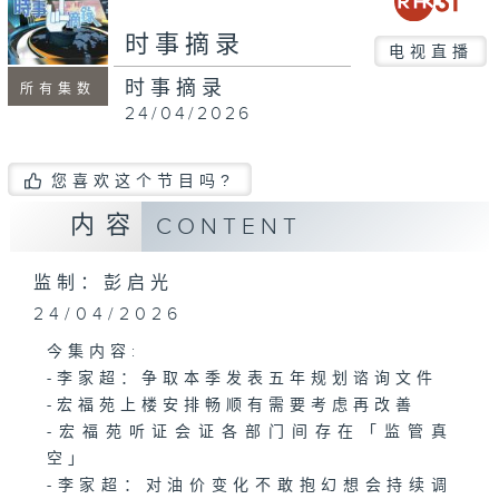
seconds
时事摘录
电视直播
时事摘录
所有集数
24/04/2026
您喜欢这个节目吗?
内容
CONTENT
监制：彭启光
24/04/2026
今集内容:
-李家超：争取本季发表五年规划谘询文件
-宏福苑上楼安排畅顺有需要考虑再改善
-宏福苑听证会证各部门间存在「监管真
空」
-李家超：对油价变化不敢抱幻想会持续调