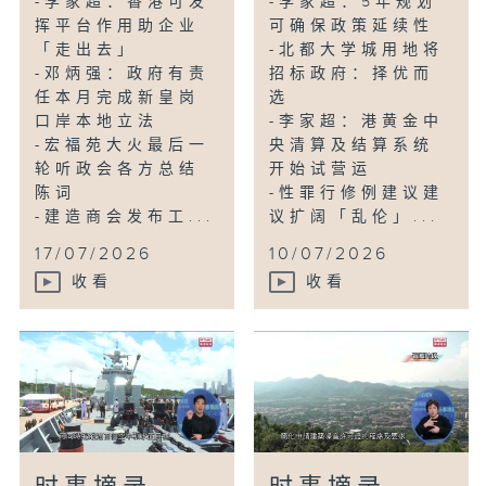
-李家超：香港可发
-李家超：5年规划
挥平台作用助企业
可确保政策延续性
「走出去」
-北都大学城用地将
-邓炳强：政府有责
招标政府：择优而
任本月完成新皇岗
选
口岸本地立法
-李家超：港黄金中
-宏福苑大火最后一
央清算及结算系统
轮听政会各方总结
开始试营运
陈词
-性罪行修例建议建
-建造商会发布工...
议扩阔「乱伦」...
17/07/2026
10/07/2026
收看
收看