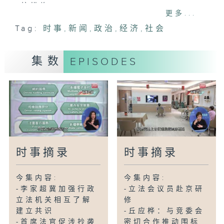
校措施
更多...
Tag:
时事
,
新闻
,
政治
,
经济
,
社会
-陈茂波：引进重点企业料创2.5万个职位
-又一村花园俱乐部9000人资料外泄
-渠务署：已做好雨季前防水浸准备
集数
EPISODES
-海外球迷：香港七榄全球最佳
-特朗普延长停火伊朗指参与谈判只浪费时
间
时事摘录
时事摘录
今集内容:
今集内容:
-李家超冀加强行政
-立法会议员赴京研
立法机关相互了解
修
建立共识
-丘应桦：与竞委会
-首席法官促涉抄袭
密切合作推动围标