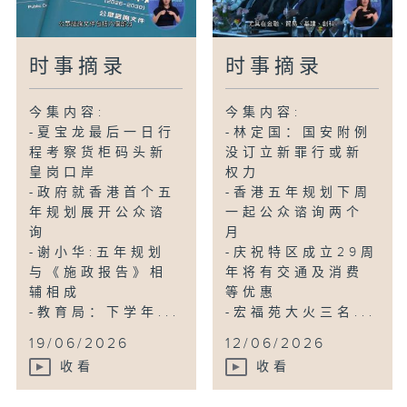
时事摘录
时事摘录
今集内容:
今集内容:
-夏宝龙最后一日行
-林定国：国安附例
程考察货柜码头新
没订立新罪行或新
皇岗口岸
权力
-政府就香港首个五
-香港五年规划下周
年规划展开公众谘
一起公众谘询两个
询
月
-谢小华:五年规划
-庆祝特区成立29周
与《施政报告》相
年将有交通及消费
辅相成
等优惠
-教育局：下学年...
-宏福苑大火三名...
19/06/2026
12/06/2026
收看
收看