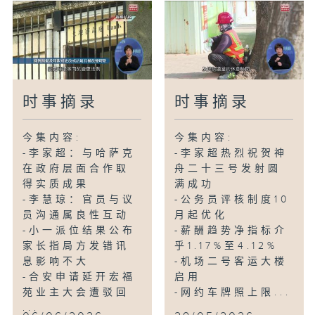
时事摘录
时事摘录
今集内容:
今集内容:
-李家超：与哈萨克
-李家超热烈祝贺神
在政府层面合作取
舟二十三号发射圆
得实质成果
满成功
-李慧琼：官员与议
-公务员评核制度10
员沟通属良性互动
月起优化
-小一派位结果公布
-薪酬趋势净指标介
家长指局方发错讯
乎1.17%至4.12%
息影响不大
-机场二号客运大楼
-合安申请延开宏福
启用
苑业主大会遭驳回
-网约车牌照上限...
...