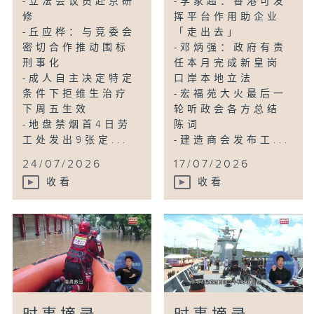
-立法会议员赴京研
-李家超：香港可发
修
挥平台作用助企业
-丘应桦：与竞委会
「走出去」
密切合作推动围标
-邓炳强：政府有责
刑事化
任本月完成新皇岗
-成人自主决定特定
口岸本地立法
条件下拒维生治疗
-宏福苑大火最后一
下周五生效
轮听政会各方总结
-地盘禁烟首4日劳
陈词
工处发出9张定...
-建造商会发布工...
24/07/2026
17/07/2026
收看
收看