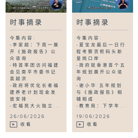
时事摘录
时事摘录
今集内容:
今集内容:
-李家超：下周一展
-夏宝龙最后一日行
开《施政报告》公
程考察货柜码头新
众谘询
皇岗口岸
-特首率团访问福建
-政府就香港首个五
会见南平市委书记
年规划展开公众谘
袁超洪
询
-政府将优化长者福
-谢小华:五年规划
建养老计划现金发
与《施政报告》相
放安排
辅相成
-宏福苑大火独立...
-教育局：下学年...
26/06/2026
19/06/2026
收看
收看