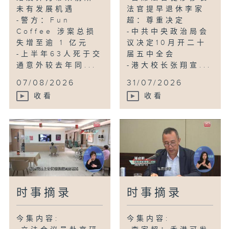
未有发展机遇
法官提早退休李家
-警方：Fun
超：尊重决定
Coffee 涉案总损
-中共中央政治局会
失增至逾 1 亿元
议决定10月开二十
-上半年63人死于交
届五中全会
通意外较去年同...
-港大校长张翔宣...
07/08/2026
31/07/2026
收看
收看
时事摘录
时事摘录
今集内容:
今集内容: