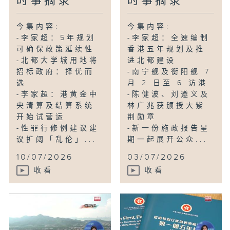
时事摘录
时事摘录
今集内容:
今集内容:
-李家超：5年规划
-李家超：全速编制
可确保政策延续性
香港五年规划及推
-北都大学城用地将
进北都建设
招标政府：择优而
-南宁舰及衡阳舰 7
选
月 2 日至 6 访港
-李家超：港黄金中
-陈健波、刘遵义及
央清算及结算系统
林广兆获颁授大紫
开始试营运
荆勋章
-性罪行修例建议建
-新一份施政报告星
议扩阔「乱伦」...
期一起展开公众...
10/07/2026
03/07/2026
收看
收看