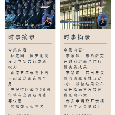
时事摘录
时事摘录
今集内容:
今集内容:
-林定国：国安附例
-李家超：与哈萨克
没订立新罪行或新
在政府层面合作取
权力
得实质成果
-香港五年规划下周
-李慧琼：官员与议
一起公众谘询两个
员沟通属良性互动
月
-小一派位结果公布
-庆祝特区成立29周
家长指局方发错讯
年将有交通及消费
息影响不大
等优惠
-合安申请延开宏福
-宏福苑大火三名...
苑业主大会遭驳回
...