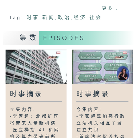
更多...
-有的士司机称隧道费减半有助减轻成本
Tag:
时事
,
新闻
,
政治
,
经济
,
社会
-范鸿龄：公营医疗收费改革取得成效
-土拓署发沿岸风险管理指引助商户应对风
暴潮
集数
EPISODES
-谢展寰：新机制审批食肆露天座位最快一
个月获批
-涉汉坦病毒疫情邮轮陆续有下船乘客确诊
时事摘录
时事摘录
今集内容:
今集内容:
-李家超：北都扩容
-李家超冀加强行政
将带来大量新机遇
立法机关相互了解
-丘应桦指 AI 和网
建立共识
络及算力带来前所
-首席法官促涉抄袭