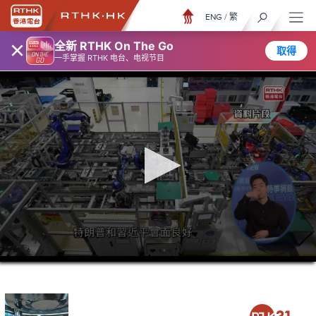
ENG
/
繁
×
全新 RTHK On The Go
取得
一手掌握 RTHK 电台、电视节目
0
seconds
of
0
seconds