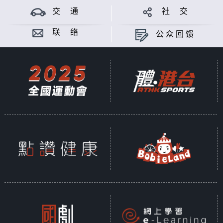
交 通
社 交
联 络
公众回馈