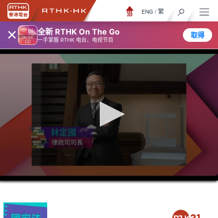
ENG
/
繁
×
全新 RTHK On The Go
取得
一手掌握 RTHK 电台、电视节目
0
seconds
of
0
seconds